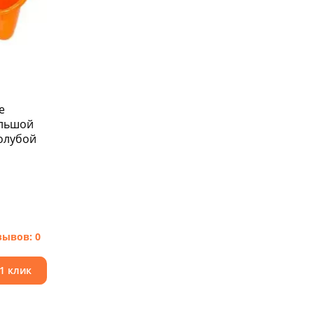
e
ольшой
голубой
зывов: 0
 1 клик