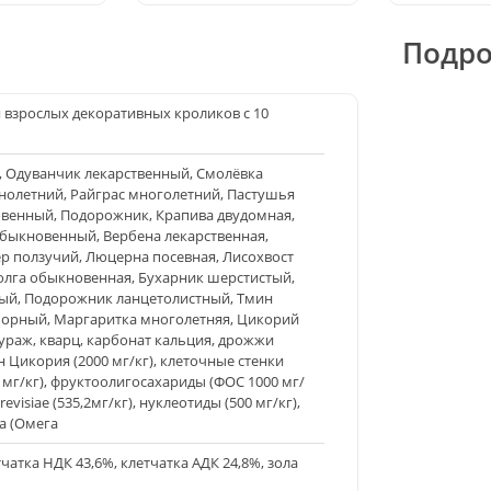
Подро
взрослых декоративных кроликов с 10
, Одуванчик лекарственный, Смолёвка
нолетний, Райграс многолетний, Пастушья
венный, Подорожник, Крапива двудомная,
обыкновенный, Вербена лекарственная,
ер ползучий, Люцерна посевная, Лисохвост
волга обыкновенная, Бухарник шерстистый,
ый, Подорожник ланцетолистный, Тмин
орный, Маргаритка многолетняя, Цикорий
раж, кварц, карбонат кальция, дрожжи
ин Цикория (2000 мг/кг), клеточные стенки
 мг/кг), фруктоолигосахариды (ФОС 1000 мг/
visiae (535,2мг/кг), нуклеотиды (500 мг/кг),
ка (Омега
чатка НДК 43,6%, клетчатка AДК 24,8%, зола