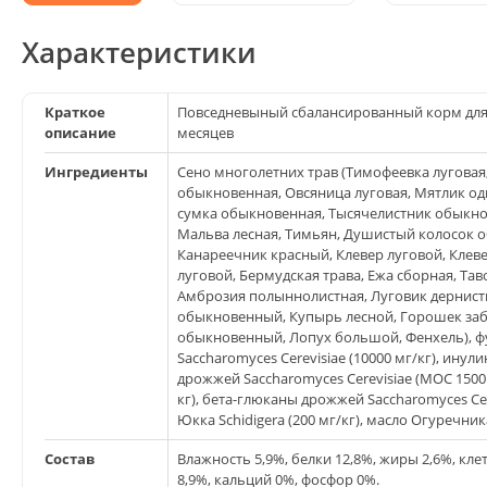
Характеристики
Краткое
Повседневыный сбалансированный корм для 
описание
месяцев
Ингредиенты
Сено многолетних трав (Тимофеевка луговая
обыкновенная, Овсяница луговая, Мятлик од
сумка обыкновенная, Тысячелистник обыкно
Мальва лесная, Тимьян, Душистый колосок 
Канареечник красный, Клевер луговой, Клев
луговой, Бермудская трава, Ежа сборная, Та
Амброзия полыннолистная, Луговик дернист
обыкновенный, Купырь лесной, Горошек заб
обыкновенный, Лопух большой, Фенхель), фу
Saccharomyces Cerevisiae (10000 мг/кг), инул
дрожжей Saccharomyces Cerevisiae (МОС 1500
кг), бета-глюканы дрожжей Saccharomyces Cere
Юкка Schidigera (200 мг/кг), масло Огуречни
Состав
Влажность 5,9%, белки 12,8%, жиры 2,6%, клет
8,9%, кальций 0%, фосфор 0%.