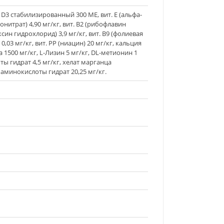
D3 стабилизированный 300 МЕ, вит. Е (альфа-
онитрат) 4,90 мг/кг, вит. В2 (рибофлавин
син гидрохлорид) 3,9 мг/кг, вит. В9 (фолиевая
0,03 мг/кг, вит. РР (ниацин) 20 мг/кг, кальция
 1500 мг/кг, L-Лизин 5 мг/кг, DL-метионин 1
ы гидрат 4,5 мг/кг, хелат марганца
 аминокислоты гидрат 20,25 мг/кг.