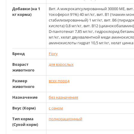
Добавки (на 1
Вит. А микрокапсулированный 30000 МЕ, вит. 
кг корма)
токоферол 91%) 40 мг/кг, вит. В1 (тиамин мон
стабилизированный) 1 мг/кг, вит. В6 (пиридок
кислота) 0,8 мг/кг, вит. В12 (цианокобаламин) 
D-пантотенат 7,85 мг/кг, гидрохлорид бетаина
мг/кг, хелат двухвалентной меди аминокислот
аминокислоты гидрат 10,5 мг/кг, хелат цинка
Бренд
Fiory
Возраст
для взрослых
животного
Размер
всех пород
животного
Назначение
без назначения
Вкус (Корм)
с сеном
Тип корма
полнорационный
(Сухой корм)