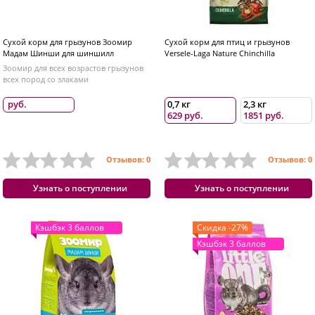
Сухой корм для грызунов Зоомир
Сухой корм для птиц и грызунов
Мадам Шинши для шиншилл
Versele-Laga Nature Chinchilla
Зоомир для всех возрастов грызунов
всех пород со злаками
руб.
0,7 кг
2,3 кг
629 руб.
1851 руб.
Отзывов: 0
Отзывов: 0
Узнать о поступлении
Узнать о поступлении
Кэшбэк 3 баллов
Скидка -27%
Кэшбэк 3 баллов