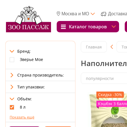
Москва и МО
Доставк
Каталог товаров
Главная
То
Бренд:
Зверье Мое
Наполнители
Страна производитель:
популярности
Тип упаковки:
Скидка -30%
Объём:
Кэшбэк 3 балл
8 л
Показать ещё