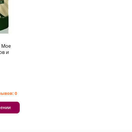
е Мое
ов и
зывов: 0
лении