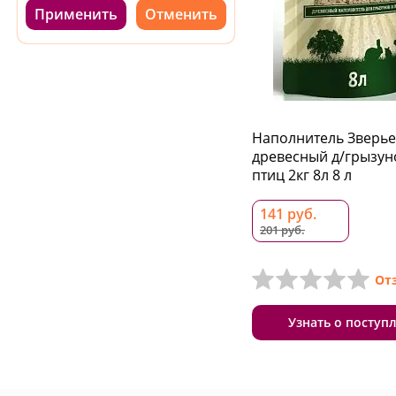
Применить
Наполнитель Зверь
древесный д/грызун
птиц 2кг 8л 8 л
141 руб.
201 руб.
От
Узнать о поступ