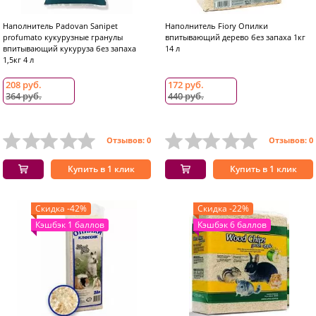
Наполнитель Padovan Sanipet
Наполнитель Fiory Опилки
profumato кукурузные гранулы
впитывающий дерево без запаха 1кг
впитывающий кукуруза без запаха
14 л
1,5кг 4 л
208 руб.
172 руб.
364 руб.
440 руб.
Отзывов: 0
Отзывов: 0
Купить в 1 клик
Купить в 1 клик
Скидка -42%
Скидка -22%
Кэшбэк 1 баллов
Кэшбэк 6 баллов