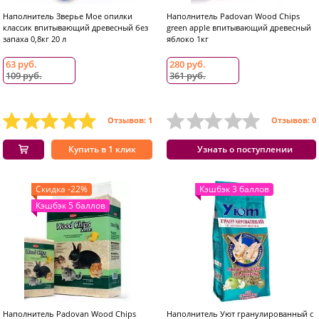
Наполнитель Зверье Мое опилки
Наполнитель Padovan Wood Chips
классик впитывающий древесный без
green apple впитывающий древесный
запаха 0,8кг 20 л
яблоко 1кг
63 руб.
280 руб.
109 руб.
361 руб.
Отзывов: 1
Отзывов: 0
Купить в 1 клик
Узнать о поступлении
Скидка -22%
Кэшбэк 3 баллов
Кэшбэк 5 баллов
Наполнитель Padovan Wood Chips
Наполнитель Уют гранулированный с