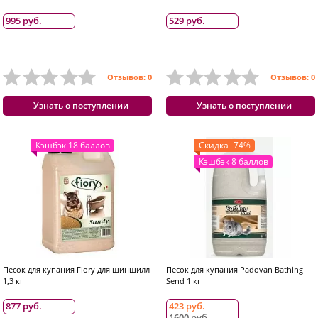
995 руб.
529 руб.
Отзывов: 0
Отзывов: 0
Узнать о поступлении
Узнать о поступлении
Кэшбэк 18 баллов
Скидка -74%
Кэшбэк 8 баллов
Песок для купания Fiory для шиншилл
Песок для купания Padovan Bathing
1,3 кг
Send 1 кг
877 руб.
423 руб.
1600 руб.