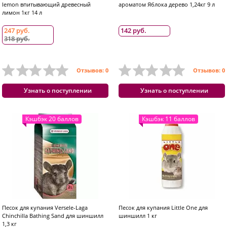
lemon впитывающий древесный
ароматом Яблока дерево 1,24кг 9 л
лимон 1кг 14 л
247 руб.
142 руб.
318 руб.
Отзывов: 0
Отзывов: 0
Узнать о поступлении
Узнать о поступлении
Кэшбэк 20 баллов
Кэшбэк 11 баллов
Песок для купания Versele-Laga
Песок для купания Little One для
Chinchilla Bathing Sand для шиншилл
шиншилл 1 кг
1,3 кг