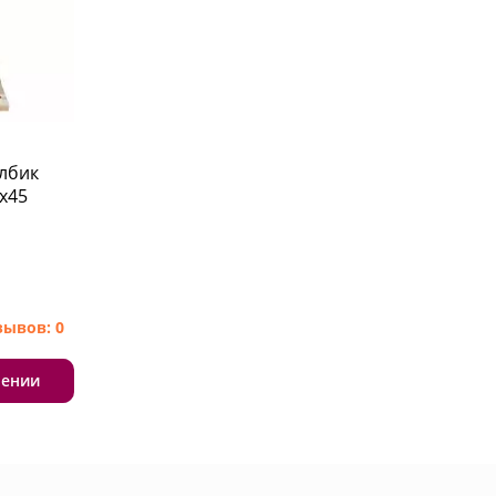
олбик
x45
зывов: 0
лении