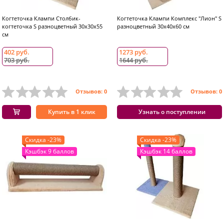
Когтеточка Клампи Столбик-
Когтеточка Клампи Комплекс "Лион" S
когтеточка S разноцветный 30x30x55
разноцветный 30x40x60 см
см
402 руб.
1273 руб.
703 руб.
1644 руб.
Отзывов: 0
Отзывов: 0
Купить в 1 клик
Узнать о поступлении
Скидка -23%
Скидка -23%
Кэшбэк 9 баллов
Кэшбэк 14 баллов