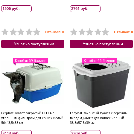
1506 руб.
2761 руб.
Отзывов: 0
Отзывов: 0
Узнать о поступлении
Узнать о поступлении
Кэшбэк 69 баллов
Кэшбэк 66 баллов
Ferplast Туалет закрытый BELLA с
Ferplast Закрытый туалет с верхним
угольным фильтром для кошек белый
входом JUMPY для кошек черный
56х43,5х38 см
38,8х57,5х39 см
3443 руб.
3309 руб.