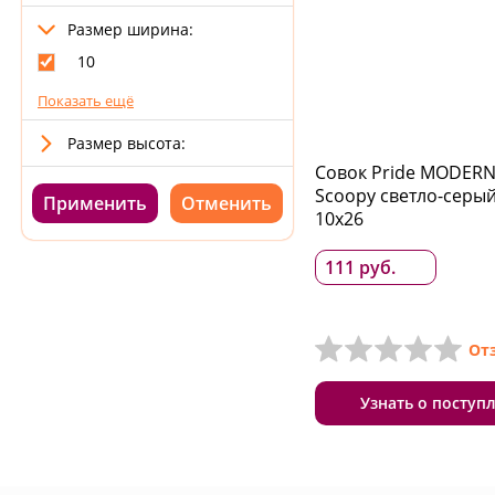
Размер ширина:
10
Показать ещё
Размер высота:
Совок Pride MODER
Scoopy светло-серы
Применить
10х26
111 руб.
От
Узнать о поступ