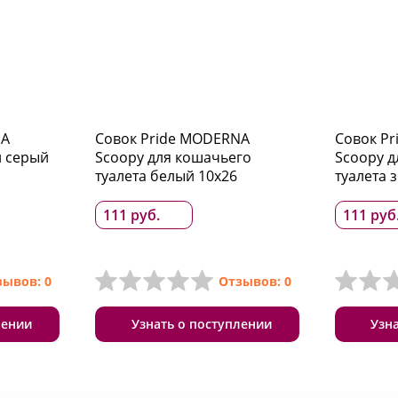
NA
Совок Pride MODERNA
Совок P
й серый
Scoopy для кошачьего
Scoopy д
туалета белый 10x26
туалета 
111 руб.
111 руб
зывов: 0
Отзывов: 0
лении
Узнать о поступлении
Узн