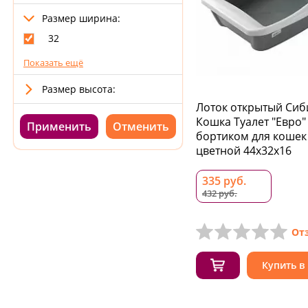
Размер ширина:
32
Показать ещё
Размер высота:
Лоток открытый Сиб
Кошка Туалет "Евро"
Применить
бортиком для кошек
цветной 44х32х16
335 руб.
432 руб.
От
Купить в