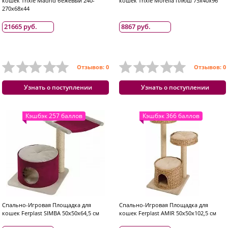
кошек Trixie Madrid бежевый 240-
кошек Trixie Morella плюш 75x40x96
270x68x44
21665 руб.
8867 руб.
Отзывов: 0
Отзывов: 0
Узнать о поступлении
Узнать о поступлении
Кэшбэк 257 баллов
Кэшбэк 366 баллов
Спально-Игровая Площадка для
Спально-Игровая Площадка для
кошек Ferplast SIMBA 50х50х64,5 см
кошек Ferplast AMIR 50х50х102,5 см