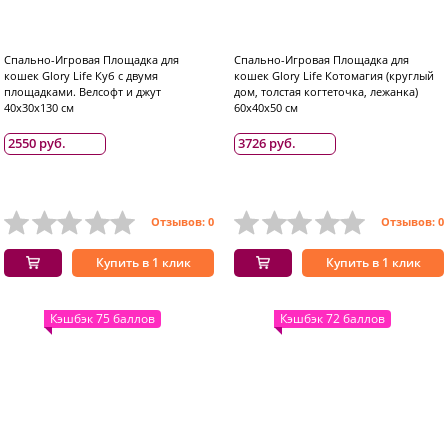
Спально-Игровая Площадка для
Спально-Игровая Площадка для
кошек Glory Life Куб с двумя
кошек Glory Life Котомагия (круглый
площадками. Велсофт и джут
дом, толстая когтеточка, лежанка)
40x30x130 см
60x40x50 см
2550 руб.
3726 руб.
Отзывов: 0
Отзывов: 0
Купить в 1 клик
Купить в 1 клик
Кэшбэк 75 баллов
Кэшбэк 72 баллов