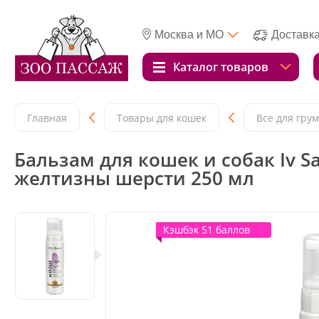
Москва и МО
Доставк
Каталог товаров
Главная
Товары для кошек
Все для гру
Бальзам для кошек и собак Iv San
желтизны шерсти 250 мл
Кэшбэк 51 баллов
Кэшбэк 51 баллов