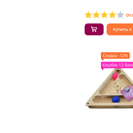
От
Купить в
Скидка -12%
Кэшбэк 12 бал