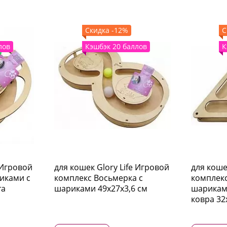
Скидка -12%
С
лов
Кэшбэк 20 баллов
К
 Игровой
для кошек Glory Life Игровой
для коше
иками c
комплекс Восьмерка с
комплекс
та
шариками 49х27х3,6 см
шариками
ковра 32