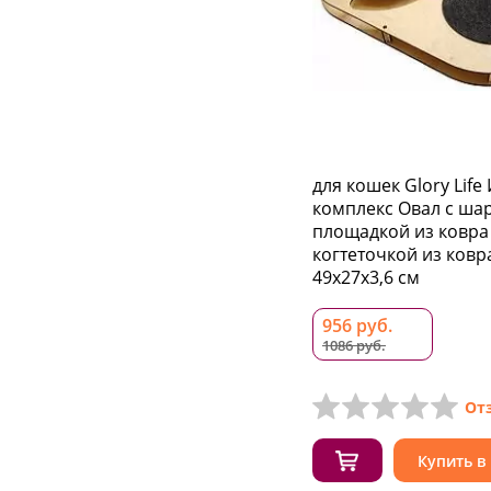
для кошек Glory Life
комплекс Овал с ша
площадкой из ковра
когтеточкой из ковр
49х27х3,6 см
956 руб.
1086 руб.
От
Купить в