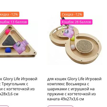
кидка -12%
Скидка -12%
эшбэк 13 баллов
Кэшбэк 28 баллов
к Glory Life Игровой
для кошек Glory Life Игровой
 Треугольник с
комплекс Восьмерка с
 c когтеточкой из
шариками c игрушкой на
х28х3,6 см
пружине c когтеточкой из
каната 49х27х3,6 см