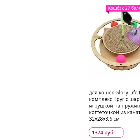
Кэшбэк 27 бал
для кошек Glory Life
комплекс Круг с шар
игрушкой на пружин
когтеточкой из кана
32х28х3,6 см
1374 руб.