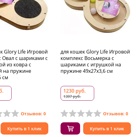
к Glory Life Игровой
для кошек Glory Life Игровой
 Овал с шариками с
комплекс Восьмерка с
й из ковра c
шариками c игрушкой на
й на пружине
пружине 49х27х3,6 см
6 см
б.
1230 руб.
1397 руб.
Отзывов: 0
Отзывов: 0
Купить в 1 клик
Купить в 1 клик