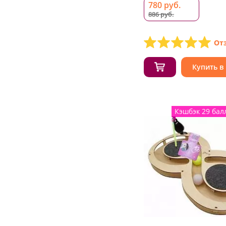
780 руб.
886 руб.
От
Купить в
Кэшбэк 29 бал