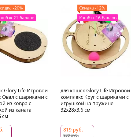
кидка -20%
Скидка -12%
эшбэк 21 баллов
Кэшбэк 16 баллов
к Glory Life Игровой
для кошек Glory Life Игровой
 Овал с шариками с
комплекс Круг с шариками c
й из ковра c
игрушкой на пружине
кой из каната
32х28х3,6 см
6 см
б.
819 руб.
930 руб.