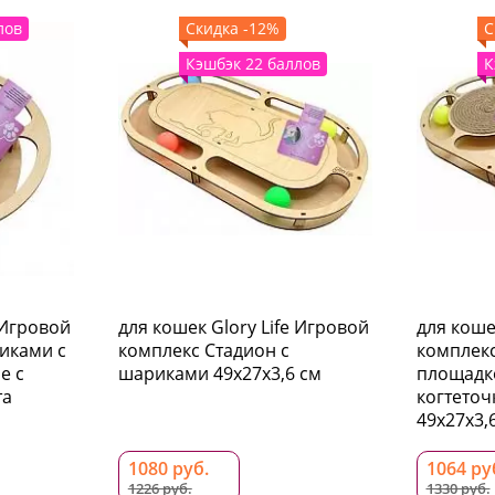
лов
Скидка -12%
С
Кэшбэк 22 баллов
К
 Игровой
для кошек Glory Life Игровой
для коше
иками c
комплекс Стадион с
комплекс
е c
шариками 49х27х3,6 см
площадко
та
когтеточ
49х27х3,
1080 руб.
1064 ру
1226 руб.
1330 руб.