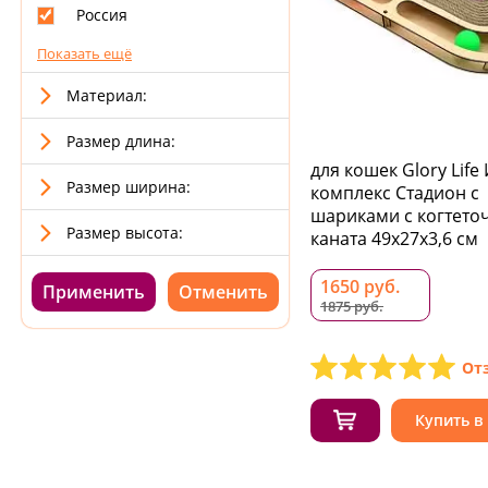
Россия
Показать ещё
Материал:
Размер длина:
для кошек Glory Life
Размер ширина:
комплекс Стадион с
шариками c когтето
Размер высота:
каната 49х27х3,6 см
1650 руб.
Применить
1875 руб.
От
Купить в