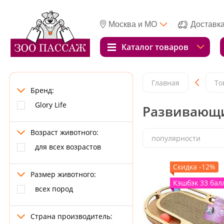
Москва и МО
Доставк
Каталог товаров
Главная
То
Бренд:
Glory Life
Развивающи
Возраст животного:
популярности
для всех возрастов
Скидка -12%
Размер животного:
Кэшбэк 33 бал
всех пород
Страна производитель: