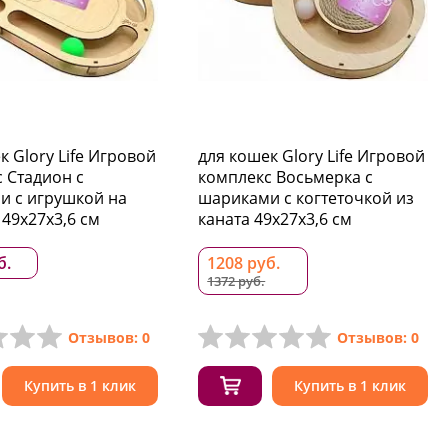
к Glory Life Игровой
для кошек Glory Life Игровой
 Стадион с
комплекс Восьмерка с
и c игрушкой на
шариками c когтеточкой из
49х27х3,6 см
каната 49х27х3,6 см
б.
1208 руб.
1372 руб.
Отзывов: 0
Отзывов: 0
Купить в 1 клик
Купить в 1 клик