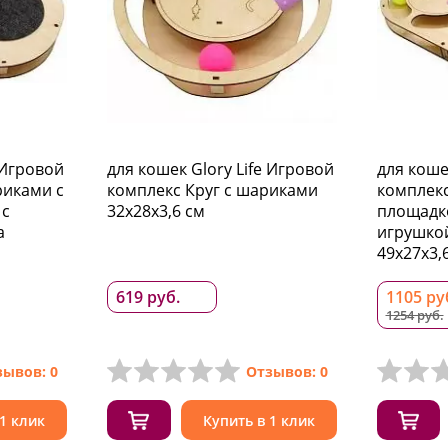
 Игровой
для кошек Glory Life Игровой
для коше
риками с
комплекс Круг с шариками
комплекс
 c
32х28х3,6 см
площадко
а
игрушко
49х27х3,
619 руб.
1105 ру
1254 руб.
зывов: 0
Отзывов: 0
 1 клик
Купить в 1 клик