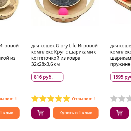
 Игровой
для кошек Glory Life Игровой
для коше
комплекс Круг с шариками c
комплекс
чкой из
когтеточкой из ковра
шарикам
32х28х3,6 см
пружине 
816 руб.
1595 ру
зывов: 1
Отзывов: 1
 1 клик
Купить в 1 клик