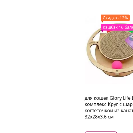
Скидка -12%
Кэшбэк 16 бал
для кошек Glory Life
комплекс Круг с шар
когтеточкой из кана
32х28х3,6 см