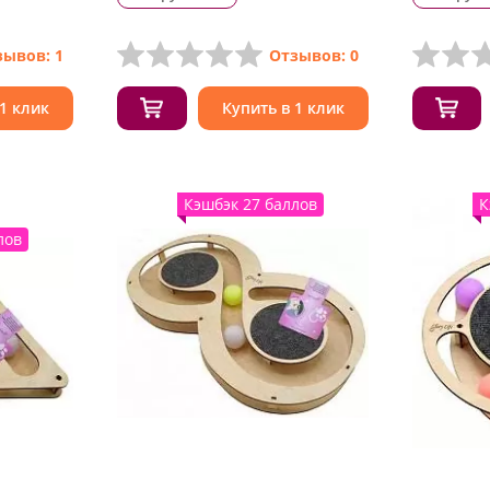
зывов: 1
Отзывов: 0
 1 клик
Купить в 1 клик
Кэшбэк 27 баллов
К
лов