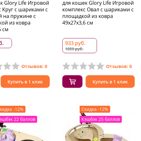
к Glory Life Игровой
для кошек Glory Life Игровой
 Круг с шариками c
комплекс Овал с шариками с
 на пружине c
площадкой из ковра
кой из ковра
49х27х3,6 см
6 см
б.
933 руб.
1059 руб.
Отзывов: 0
Отзывов: 0
Купить в 1 клик
Купить в 1 клик
кидка -12%
Скидка -12%
эшбэк 22 баллов
Кэшбэк 25 баллов