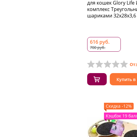
для кошек Glory Life
комплекс Треугольн
шариками 32х28х3,6
616 руб.
700 руб.
От
Купить в
Скидка -12%
Кэшбэк 19 бал