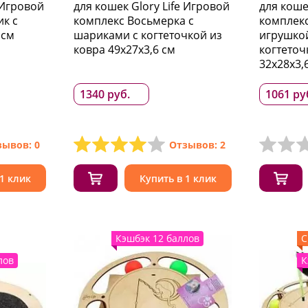
 Игровой
для кошек Glory Life Игровой
для коше
ик с
комплекс Восьмерка с
комплекс
 см
шариками c когтеточкой из
игрушкой
ковра 49х27х3,6 см
когтеточ
32х28х3,
1340 руб.
1061 ру
зывов: 0
Отзывов: 2
 1 клик
Купить в 1 клик
Кэшбэк 12 баллов
С
лов
К