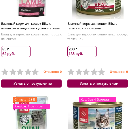
Влажный корм для кошек Blitz с
Влажный корм для кошек Blitz с
ягненком и индейкой кусочки в желе
телятиной и почками
Блиц для взрослых кошек всех пород с
Блиц для взрослых кошек всех пород с
ягненком
телятиной
85 г
200 г
62 руб.
185 руб.
Отзывов: 0
Отзывов: 0
Узнать о поступлении
Узнать о поступлении
Скидка -23%
Кэшбэк 4 баллов
Кэшбэк 1 баллов