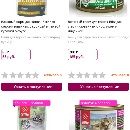
Влажный корм для кошек Blitz для
Влажный корм для кошек Blitz для
стерилизованных с курицей и тыквой
стерилизованных с кроликом и
кусочки в соусе
индейкой
Блиц для взрослых кошек всех пород с
Блиц для взрослых кошек всех пород с
курицей
кроликом
85 г
200 г
55 руб.
185 руб.
Отзывов: 0
Отзывов: 0
Узнать о поступлении
Узнать о поступлении
Кэшбэк 1 баллов
Кэшбэк 4 баллов