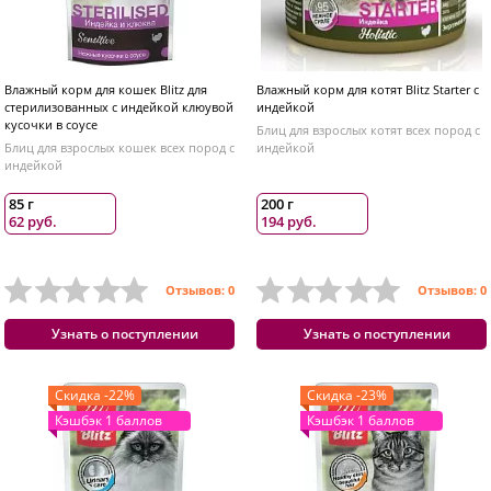
Влажный корм для кошек Blitz для
Влажный корм для котят Blitz Starter с
стерилизованных с индейкой клюувой
индейкой
кусочки в соусе
Блиц для взрослых котят всех пород с
Блиц для взрослых кошек всех пород с
индейкой
индейкой
85 г
200 г
62 руб.
194 руб.
Отзывов: 0
Отзывов: 0
Узнать о поступлении
Узнать о поступлении
Скидка -22%
Скидка -23%
Кэшбэк 1 баллов
Кэшбэк 1 баллов