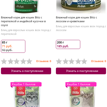
Влажный корм для кошек Blitz с
Влажный корм для кошек Blitz с
перепелкой и индейкой кусочки в
лососем и креветками
соусе
Блиц для взрослых кошек всех пород с
Блиц для взрослых кошек всех пород с
лососем
перепелкой
85 г
200 г
71 руб.
185 руб.
92 руб.
Отзывов: 0
Отзывов: 0
Узнать о поступлении
Узнать о поступлении
Кэшбэк 1 баллов
Кэшбэк 1 баллов