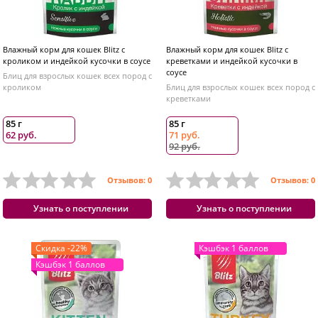
Влажный корм для кошек Blitz с
Влажный корм для кошек Blitz с
кроликом и индейкой кусочки в соусе
креветками и индейкой кусочки в
соусе
Блиц для взрослых кошек всех пород с
кроликом
Блиц для взрослых кошек всех пород с
креветками
85 г
85 г
62 руб.
71 руб.
92 руб.
Отзывов: 0
Отзывов: 0
Узнать о поступлении
Узнать о поступлении
Скидка -22%
Кэшбэк 1 баллов
Кэшбэк 1 баллов