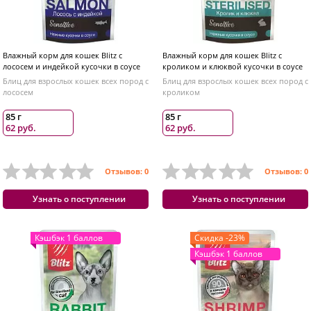
Влажный корм для кошек Blitz с
Влажный корм для кошек Blitz с
лососем и индейкой кусочки в соусе
кроликом и клюквой кусочки в соусе
Блиц для взрослых кошек всех пород с
Блиц для взрослых кошек всех пород с
лососем
кроликом
85 г
85 г
62 руб.
62 руб.
Отзывов: 0
Отзывов: 0
Узнать о поступлении
Узнать о поступлении
Кэшбэк 1 баллов
Скидка -23%
Кэшбэк 1 баллов