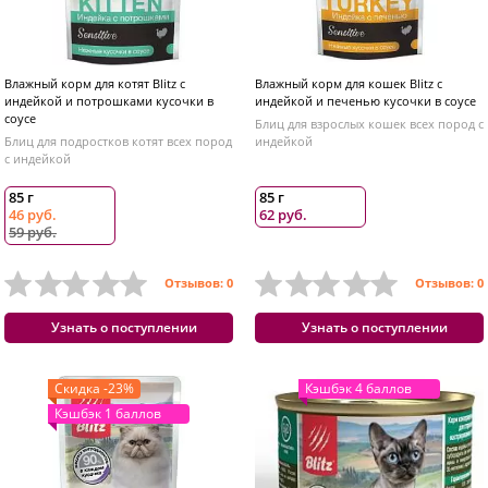
Влажный корм для котят Blitz с
Влажный корм для кошек Blitz с
индейкой и потрошками кусочки в
индейкой и печенью кусочки в соусе
соусе
Блиц для взрослых кошек всех пород с
Блиц для подростков котят всех пород
индейкой
с индейкой
85 г
85 г
46 руб.
62 руб.
59 руб.
Отзывов: 0
Отзывов: 0
Узнать о поступлении
Узнать о поступлении
Скидка -23%
Кэшбэк 4 баллов
Кэшбэк 1 баллов