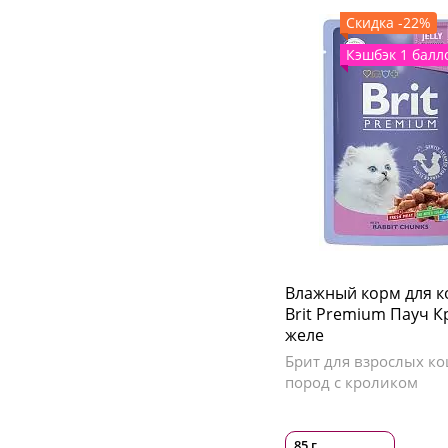
Скидка -22%
Кэшбэк 1 балл
Влажный корм для 
Brit Premium Пауч К
желе
Брит для взрослых ко
пород с кроликом
85 г