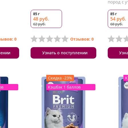
пород с у
85 г
85 г
48 руб.
54 руб.
62 руб.
68 руб.
зывов: 0
Отзывов: 0
лении
Узнать о поступлении
Узн
Скидка -23%
К
ов
Кэшбэк 1 баллов