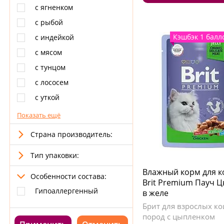
с ягненком
с рыбой
Кэшбэк 1 балл
с индейкой
с мясом
с тунцом
с лососем
с уткой
Показать ещё
Страна производитель:
Тип упаковки:
Влажный корм для 
Особенности состава:
Brit Premium Пауч 
Гипоаллергенный
в желе
Брит для взрослых ко
пород с цыпленком