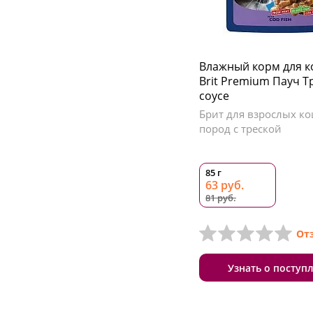
Влажный корм для 
Brit Premium Пауч Т
соусе
Брит для взрослых ко
пород с треской
85 г
63 руб.
81 руб.
От
Узнать о поступ