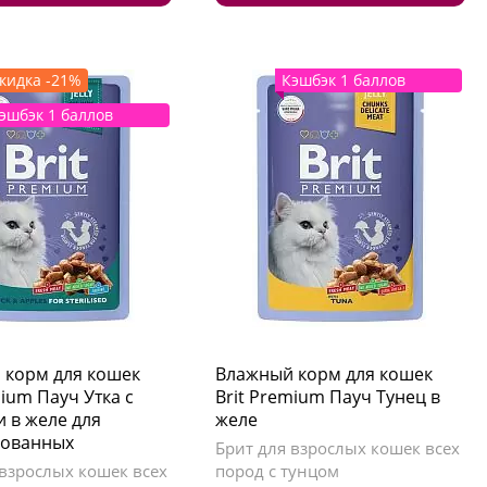
кидка -21%
Кэшбэк 1 баллов
эшбэк 1 баллов
 корм для кошек
Влажный корм для кошек
mium Пауч Утка с
Brit Premium Пауч Тунец в
 в желе для
желе
зованных
Брит для взрослых кошек всех
 взрослых кошек всех
пород с тунцом