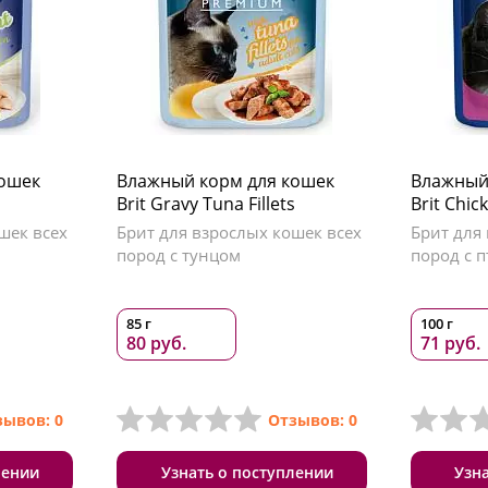
кошек
Влажный корм для кошек
Влажный
Brit Gravy Tuna Fillets
Brit Chic
шек всех
Брит для взрослых кошек всех
Брит для
пород с тунцом
пород с 
85 г
100 г
80 руб.
71 руб.
зывов: 0
Отзывов: 0
лении
Узнать о поступлении
Узн