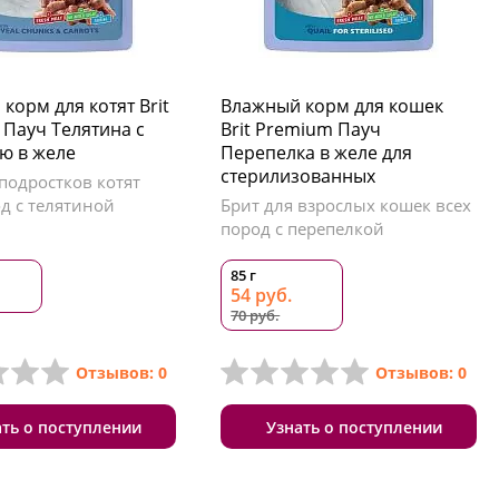
корм для котят Brit
Влажный корм для кошек
Пауч Телятина с
Brit Premium Пауч
ю в желе
Перепелка в желе для
стерилизованных
подростков котят
д с телятиной
Брит для взрослых кошек всех
пород с перепелкой
85 г
54 руб.
70 руб.
Отзывов: 0
Отзывов: 0
ать о поступлении
Узнать о поступлении