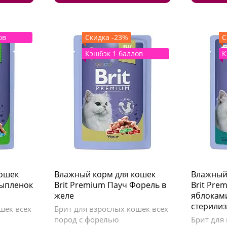
ов
Скидка -23%
С
Кэшбэк 1 баллов
К
кошек
Влажный корм для кошек
Влажный
Цыпленок
Brit Premium Пауч Форель в
Brit Pre
желе
яблоками
стерили
шек всех
Брит для взрослых кошек всех
пород с форелью
Брит для