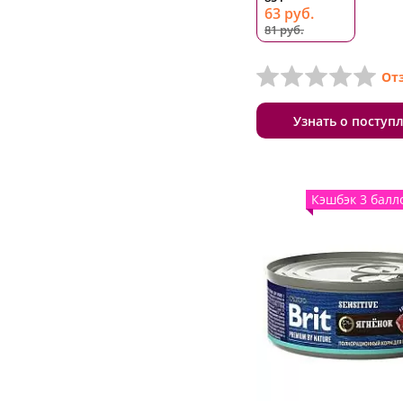
63 руб.
81 руб.
От
Узнать о поступ
Кэшбэк 3 балл