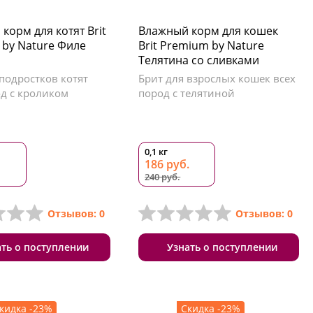
корм для котят Brit
Влажный корм для кошек
by Nature Филе
Brit Premium by Nature
Телятина со сливками
подростков котят
Брит для взрослых кошек всех
од с кроликом
пород с телятиной
0,1 кг
186 руб.
240 руб.
Отзывов: 0
Отзывов: 0
ать о поступлении
Узнать о поступлении
кидка -23%
Скидка -23%