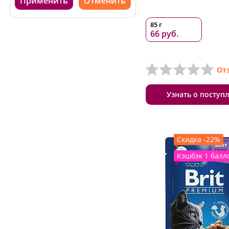
Применить
85 г
66 руб.
От
Узнать о поступ
Скидка -22%
Кэшбэк 1 балл