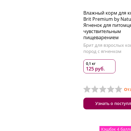
Влажный корм для 
Brit Premium by Nat
Ягненок для питомце
чувствительным
пищеварением
Брит для взрослых ко
пород с ягненком
0,1 кг
125 руб.
От
Узнать о поступ
Кэшбэк 4 балл