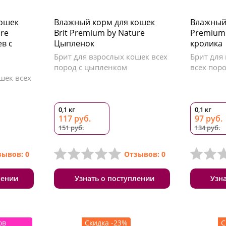
кошек
Влажный корм для кошек
Влажный 
ure
Brit Premium by Nature
Premium 
в с
Цыпленок
кролика
Брит для взрослых кошек всех
Брит для 
пород с цыпленком
всех пор
шек всех
0,1 кг
0,1 кг
117 руб.
97 руб.
151 руб.
134 руб.
зывов: 0
Отзывов: 0
лении
Узнать о поступлении
Узн
ов
Скидка -23%
С