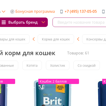
Бонусная программа
+7 (495) 137-05-05
а
Выбрать бренд
вары для кошек
Корма для кошек
Консервы д
й корм для кошек
Товаров:
61
ованные
Котята
Холистик
Со скидкой
ов
Кэшбэк 2 баллов
К