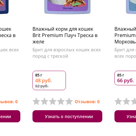
кошек
Влажный корм для кошек
Влажный 
реска в
Brit Premium Пауч Треска в
Premium 
желе
Морковь
шек всех
Брит для взрослых кошек всех
Брит для 
пород с треской
всех поро
85 г
85 г
48 руб.
66 руб.
62 руб.
зывов: 0
Отзывов: 0
лении
Узнать о поступлении
Узн