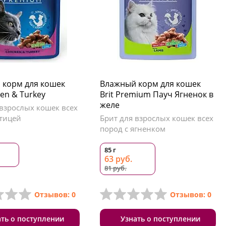
 корм для кошек
Влажный корм для кошек
ken & Turkey
Brit Premium Пауч Ягненок в
желе
 взрослых кошек всех
птицей
Брит для взрослых кошек всех
пород с ягненком
85 г
63 руб.
81 руб.
Отзывов: 0
Отзывов: 0
ать о поступлении
Узнать о поступлении