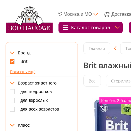
Москва и МО
Доставк
Каталог товаров
Главная
То
Бренд:
Brit
Brit влажны
Показать ещё
Все
Стерилиз
Возраст животного:
для подростков
для взрослых
Кэшбэк 2 балл
для всех возрастов
Класс: