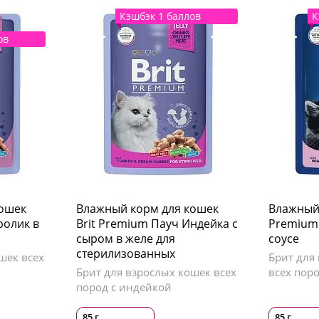
Кэшбэк 1 баллов
К
ов
кошек
Влажный корм для кошек
Влажный 
ролик в
Brit Premium Пауч Индейка с
Premium 
сыром в желе для
соусе
стерилизованных
шек всех
Брит для 
Брит для взрослых кошек всех
всех пор
пород с индейкой
85 г
85 г