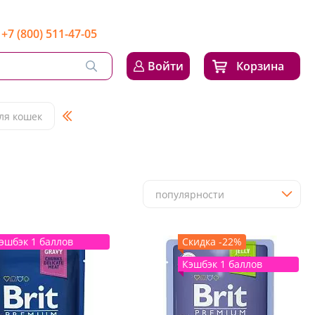
+7 (800) 511-47-05
Войти
Корзина
ля кошек
популярности
эшбэк 1 баллов
Скидка -22%
Кэшбэк 1 баллов