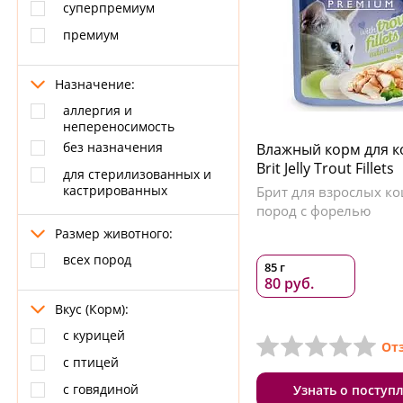
суперпремиум
премиум
Назначение:
аллергия и
непереносимость
без назначения
Влажный корм для 
Brit Jelly Trout Fillets
для стерилизованных и
кастрированных
Брит для взрослых ко
пород с форелью
Размер животного:
всех пород
85 г
80 руб.
Вкус (Корм):
с курицей
От
с птицей
с говядиной
Узнать о поступ