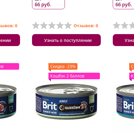
66 руб.
66 руб.
зывов: 0
Отзывов: 0
лении
Узнать о поступлении
Узн
ов
Скидка -23%
С
Кэшбэк 2 баллов
К