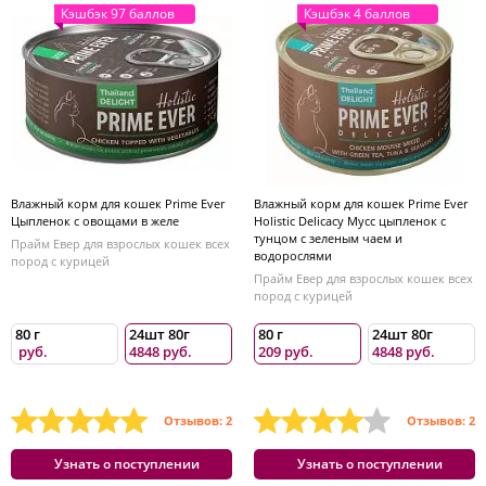
Кэшбэк 97 баллов
Кэшбэк 4 баллов
Влажный корм для кошек Prime Ever
Влажный корм для кошек Prime Ever
Цыпленок с овощами в желе
Holistic Delicacy Мусс цыпленок с
тунцом с зеленым чаем и
Прайм Евер для взрослых кошек всех
водорослями
пород с курицей
Прайм Евер для взрослых кошек всех
пород с курицей
80 г
24шт 80г
80 г
24шт 80г
руб.
4848 руб.
209 руб.
4848 руб.
Отзывов: 2
Отзывов: 2
Узнать о поступлении
Узнать о поступлении