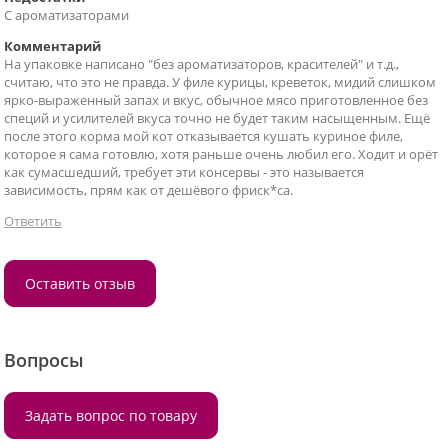
С ароматизаторами
Комментарий
На упаковке написано "без ароматизаторов, красителей" и т.д.,
считаю, что это не правда. У филе курицы, креветок, мидий слишком
ярко-выраженный запах и вкус, обычное мясо приготовленное без
специй и усилителей вкуса точно не будет таким насыщенным. Ещё
после этого корма мой кот отказывается кушать куриное филе,
которое я сама готовлю, хотя раньше очень любил его. Ходит и орёт
как сумасшедший, требует эти консервы - это называется
зависимость, прям как от дешёвого фриск*са.
Ответить
Оставить отзыв
Вопросы
Задать вопрос по товару