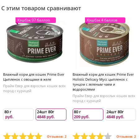
С этим товаром сравнивают
Кэшбэк 97 баллов
Кэшбэк 4 баллов
Влажный корм для кошек Prime Ever
Влажный корм для кошек Prime Ever
Цыпленок с овощами в желе
Holistic Delicacy Мусс цыпленок с
тунцом с зеленым чаем и
Прайм Евер для взрослых кошек всех
водорослями
пород с курицей
Прайм Евер для взрослых кошек всех
пород с курицей
80 г
24шт 80г
80 г
24шт 80г
руб.
4848 руб.
209 руб.
4848 руб.
Отзывов: 2
Отзывов: 2