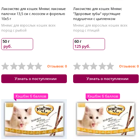
Лакомство для кошек Мнямс лакомые
Лакомство для кошек Мнямс
палочки 13,5 см с лососем и форелью
"Здоровые зубы" хрустящие
10х5 г
подушечки с цыпленком
Мнямс для взрослых кошек всех
Мнямс для взрослых кошек всех
пород с рыбой
пород с птицей
50 г
60 г
руб.
125 руб.
Отзывов: 0
Отзывов: 0
Узнать о поступлении
Узнать о поступлении
Кэшбэк 6 баллов
Кэшбэк 6 баллов