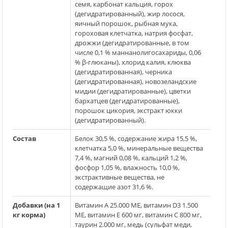
семя, карбонат кальция, горох
(дегидратированный), жир лосося,
яичный порошок, рыбная мука,
гороховая клетчатка, натрия фосфат,
дрожжи (дегидратированные, в том
числе 0,1 % маннанолигосахариды, 0,06
% β-глюканы), хлорид калия, клюква
(дегидратированная), черника
(дегидратированная), новозеландские
мидии (дегидратированные), цветки
бархатцев (дегидратированные),
порошок цикория, экстракт юкки
(дегидратированный).
Состав
Белок 30,5 %, содержание жира 15,5 %,
клетчатка 5,0 %, минеральные вещества
7,4 %, магний 0,08 %, кальций 1,2 %,
фосфор 1,05 %, влажность 10,0 %,
экстрактивные вещества, не
содержащие азот 31,6 %.
Добавки (на 1
Витамин А 25.000 МЕ, витамин D3 1.500
кг корма)
МЕ, витамин Е 600 мг, витамин C 800 мг,
таурин 2.000 мг, медь (сульфат меди,