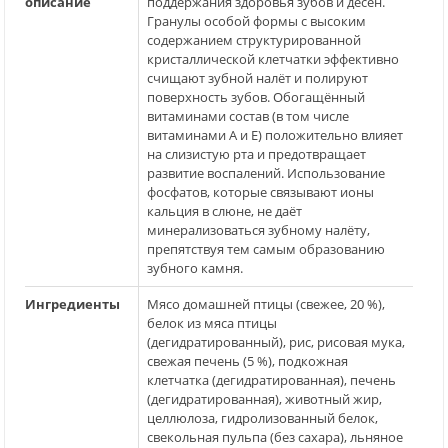
описание
поддержания здоровья зубов и дёсен.
Гранулы особой формы с высоким
содержанием структурированной
кристаллической клетчатки эффективно
счищают зубной налёт и полируют
поверхность зубов. Обогащённый
витаминами состав (в том числе
витаминами A и E) положительно влияет
на слизистую рта и предотвращает
развитие воспалений. Использование
фосфатов, которые связывают ионы
кальция в слюне, не даёт
минерализоваться зубному налёту,
препятствуя тем самым образованию
зубного камня.
Ингредиенты
Мясо домашней птицы (свежее, 20 %),
белок из мяса птицы
(дегидратированный), рис, рисовая мука,
свежая печень (5 %), подкожная
клетчатка (дегидратированная), печень
(дегидратированная), животный жир,
целлюлоза, гидролизованный белок,
свекольная пульпа (без сахара), льняное