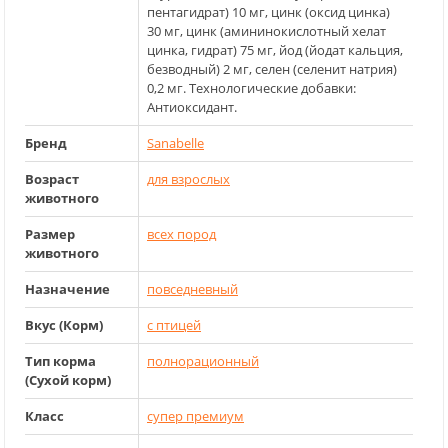
пентагидрат) 10 мг, цинк (оксид цинка)
30 мг, цинк (амининокислотный хелат
цинка, гидрат) 75 мг, йод (йодат кальция,
безводный) 2 мг, селен (селенит натрия)
0,2 мг. Технологические добавки:
Антиоксидант.
Бренд
Sanabelle
Возраст
для взрослых
животного
Размер
всех пород
животного
Назначение
повседневный
Вкус (Корм)
с птицей
Тип корма
полнорационный
(Сухой корм)
Класс
cупер премиум