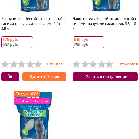
Наполнитель Чистый котик колотый с
Наполнитель Чистый котик колотый с
синими гранулами силикагель 1,4кг
синими гранулами силикагель 3,3кг 8
3,5 л
л
376 руб.
616 руб.
657 руб.
796 руб.
Отзывов: 0
Отзывов: 0
Купить в 1 клик
Узнать о поступлении
Скидка -43%
Кэшбэк 12 баллов