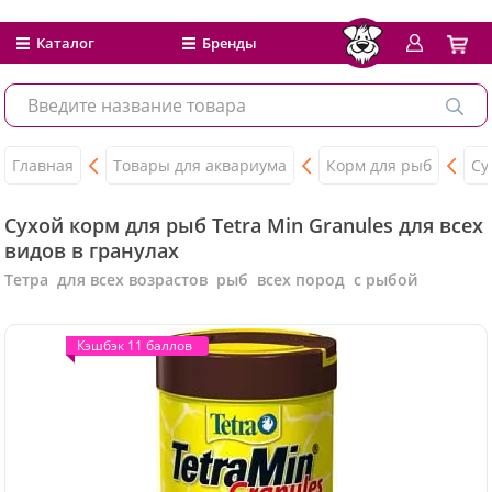
Каталог
Бренды
Главная
Товары для аквариума
Корм для рыб
Су
Сухой корм для рыб Tetra Min Granules для всех
видов в гранулах
Тетра для всех возрастов рыб всех пород с рыбой
Кэшбэк 11 баллов