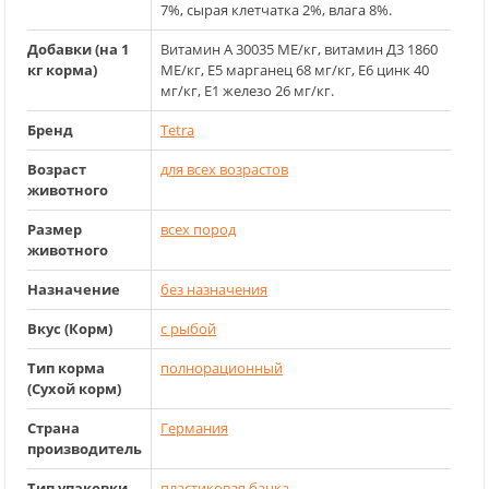
7%, сырая клетчатка 2%, влага 8%.
Добавки (на 1
Витамин A 30035 МЕ/кг, витамин Д3 1860
кг корма)
МЕ/кг, Е5 марганец 68 мг/кг, Е6 цинк 40
мг/кг, Е1 железо 26 мг/кг.
Бренд
Tetra
Возраст
для всех возрастов
животного
Размер
всех пород
животного
Назначение
без назначения
Вкус (Корм)
с рыбой
Тип корма
полнорационный
(Сухой корм)
Страна
Германия
производитель
Тип упаковки
пластиковая банка