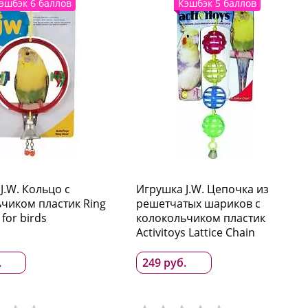
эшбэк 6 баллов
Кэшбэк 5 баллов
J.W. Кольцо с
Игрушка J.W. Цепочка из
чиком пластик Ring
решетчатых шариков с
 for birds
колокольчиком пластик
Activitoys Lattice Chain
.
249 руб.