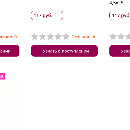
4,5x25
117 руб.
117 руб
зывов: 0
Отзывов: 0
лении
Узнать о поступлении
Узн
ов