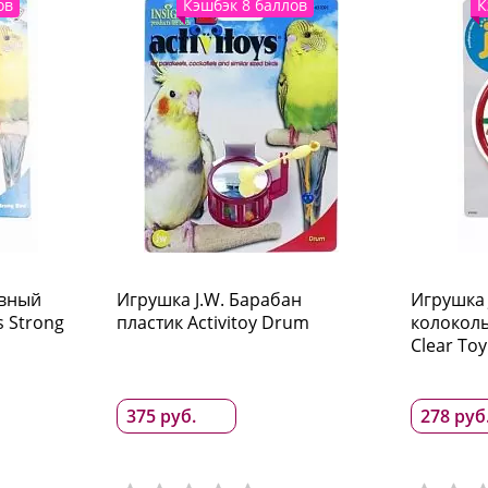
ов
Кэшбэк 8 баллов
К
ивный
Игрушка J.W. Барабан
Игрушка 
s Strong
пластик Activitoy Drum
колоколь
Clear Toy
375 руб.
278 руб