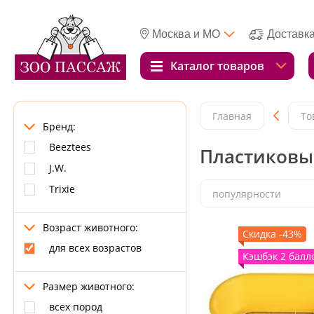
Москва и МО
Доставк
Каталог товаров
Главная
То
Бренд:
Beeztees
Пластиковые
J.W.
Trixie
популярности
Возраст животного:
Скидка -43%
для всех возрастов
Кэшбэк 2 балл
Размер животного:
всех пород