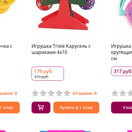
очка с
Игрушка Trixie Карусель с
Игрушка 
шариками 4x10
крутящая
см
179 руб.
317 руб
313 руб.
зывов: 0
Отзывов: 0
 1 клик
Купить в 1 клик
Узн