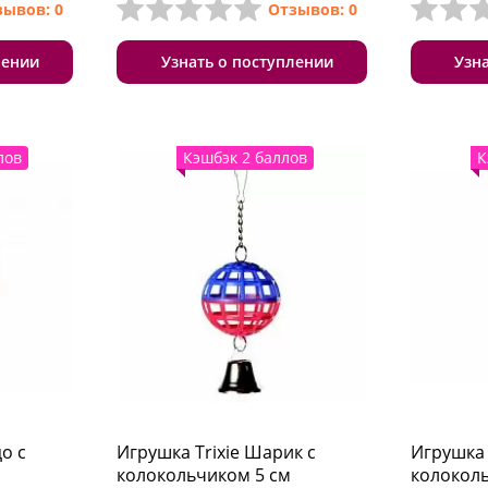
зывов: 0
Отзывов: 0
лении
Узнать о поступлении
Узн
лов
Кэшбэк 2 баллов
К
о с
Игрушка Trixie Шарик с
Игрушка 
колокольчиком 5 см
колокол