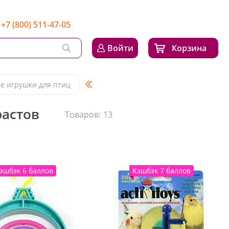
+7 (800) 511-47-05
Войти
Корзина
е игрушки для птиц
растов
Товаров:
13
эшбэк 6 баллов
Кэшбэк 7 баллов