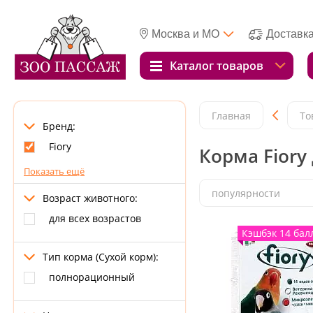
Москва и МО
Доставк
Каталог товаров
Главная
То
Бренд:
Fiory
Корма Fiory
Показать ещё
популярности
Возраст животного:
для всех возрастов
Кэшбэк 14 бал
Тип корма (Сухой корм):
полнорационный