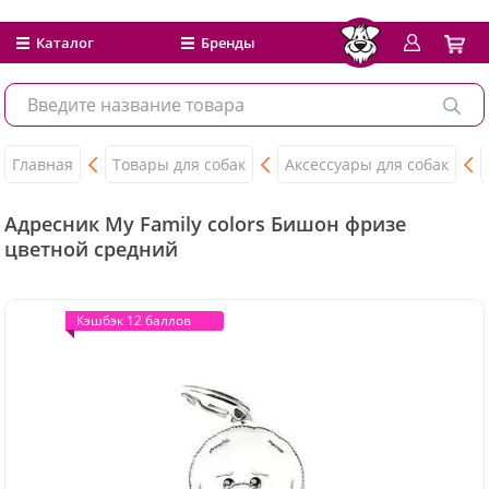
Каталог
Бренды
Главная
Товары для собак
Аксессуары для собак
Адресник My Family colors Бишон фризе
цветной средний
Кэшбэк 12 баллов
Кэшбэк 12 баллов