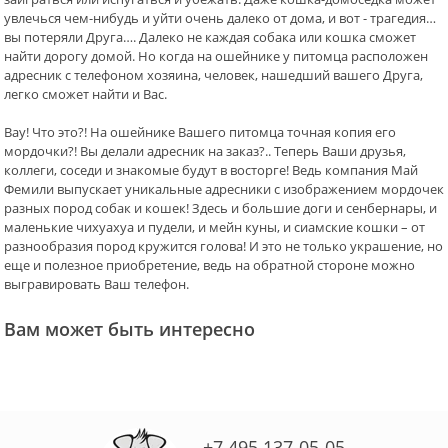
увлечься чем-нибудь и уйти очень далеко от дома, и вот - трагедия…
вы потеряли Друга…. Далеко не каждая собака или кошка сможет
найти дорогу домой. Но когда на ошейнике у питомца расположен
адресник с телефоном хозяина, человек, нашедший вашего Друга,
легко сможет найти и Вас.
Вау! Что это?! На ошейнике Вашего питомца точная копия его
мордочки?! Вы делали адресник на заказ?.. Теперь Ваши друзья,
коллеги, соседи и знакомые будут в восторге! Ведь компания Май
Фемили выпускает уникальные адресники с изображением мордочек
разных пород собак и кошек! Здесь и большие доги и сенбернары, и
маленькие чихуахуа и пудели, и мейн куны, и сиамские кошки – от
разнообразия пород кружится голова! И это не только украшение, но
еще и полезное приобретение, ведь на обратной стороне можно
выгравировать Ваш телефон.
Вам может быть интересно
+7 495 137-05-05