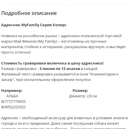
Подробное описание
Адресник MyFamily Серия Колорс
Новинка на российском рынке – адресники итальянской торговой
марки Май Фемили (My Family) – изготовлены из прочных
материалов, стойких к истиранию, раскрашены вручную, и выглядят
просто отлично!
Стоимость гравировки включена в цену адресника!
Размер гравировки -
3 линии по 13 знаков
в каждой.
Желаемый текст гравировки указывается в окне "Комментарии к
заказу", при оконательном оформлении покупки.
Например: Размер:
АЛЬБА Диаметр: 2,8 см
8(777)7776655
8(495)2223322
Адресник – необходимый аксессуар для животных в условиях жизни в
городе и за его пределами. Даже самая послушная собака может
заиграться или испугаться и убежать. Даже кошка-домоседка может