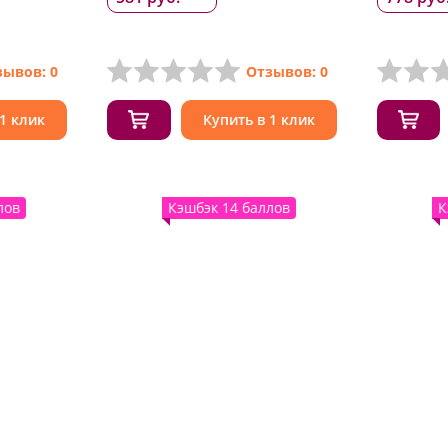
зывов: 0
Отзывов: 0
 1 клик
Купить в 1 клик
лов
Кэшбэк 14 баллов
К