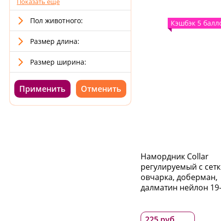
Показать ещё
Пол животного:
Кэшбэк 5 балл
Размер длина:
Размер ширина:
Применить
Намордник Collar
регулируемый с сет
овчарка, доберман,
далматин нейлон 19
225 руб.