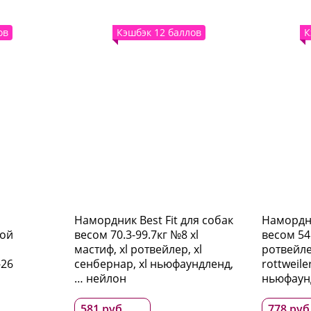
ов
Кэшбэк 12 баллов
К
Намордник Best Fit для собак
Намордни
кой
весом 70.3-99.7кг №8 xl
весом 54
мастиф, xl ротвейлер, xl
ротвейлер
-26
сенбернар, xl ньюфаундленд,
rottweile
… нейлон
ньюфаун
581 руб.
778 руб