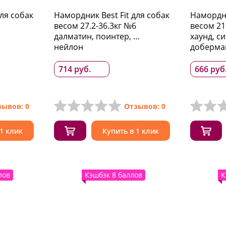
для собак
Намордник Best Fit для собак
Намордни
весом 27.2-36.3кг №6
весом 21
далматин, поинтер, …
хаунд, с
нейлон
доберма
714 руб.
666 руб
зывов: 0
Отзывов: 0
 1 клик
Купить в 1 клик
лов
Кэшбэк 8 баллов
К