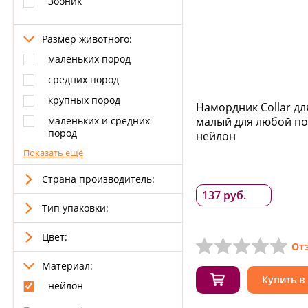
Зооник
Размер животного:
маленьких пород
средних пород
крупных пород
Намордник Collar дл
маленьких и средних
малый для любой п
пород
нейлон
Показать ещё
Страна производитель:
137 руб.
Тип упаковки:
Цвет:
От
Материал:
Купить в
нейлон