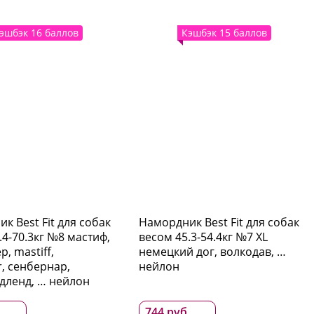
эшбэк 16 баллов
Кэшбэк 15 баллов
к Best Fit для собак
Намордник Best Fit для собак
.4-70.3кг №8 мастиф,
весом 45.3-54.4кг №7 XL
, mastiff,
немецкий дог, волкодав, …
r, сенбернар,
нейлон
дленд, … нейлон
.
744 руб.