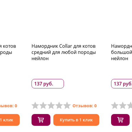
я котов
Намордник Collar для котов
Намордни
ороды
средний для любой породы
большой
нейлон
нейлон
137 руб.
137 руб
зывов: 0
Отзывов: 0
 1 клик
Купить в 1 клик