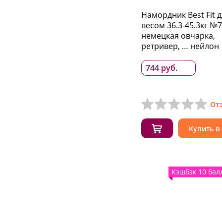
Намордник Best Fit 
весом 36.3-45.3кг №7
немецкая овчарка,
ретривер, … нейлон
744 руб.
От
Купить в
Кэшбэк 10 бал