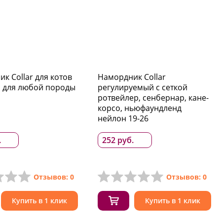
к Collar для котов
Намордник Collar
 для любой породы
регулируемый с сеткой
ротвейлер, сенбернар, кане-
корсо, ньюфаундленд
нейлон 19-26
.
252 руб.
Отзывов: 0
Отзывов: 0
Купить в 1 клик
Купить в 1 клик