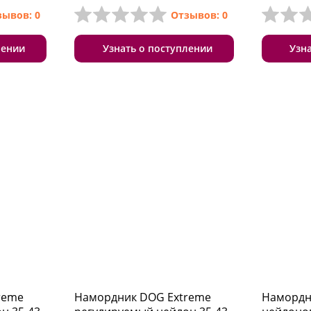
зывов: 0
Отзывов: 0
лении
Узнать о поступлении
Узн
reme
Намордник DOG Extreme
Намордн