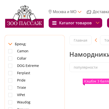
Москва и МО
Доставк
Каталог товаров
Главная
То
Бренд:
Camon
Намордники
Collar
DOG Extreme
популярности
Ferplast
Pride
Кэшбэк 3 балл
Trixie
VIPet
Waudog