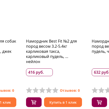
для собак
Намордник Best Fit №2 для
Намордни
пород весом 3.2-5.4кг
пород ве
, джек
карликовая такса,
пудель, 
карликовый пудель, …
нейлон
416 руб.
632 руб
зывов: 0
Отзывов: 0
 1 клик
Купить в 1 клик