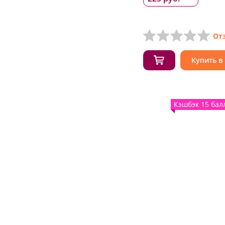
От
Купить в
Кэшбэк 15 бал