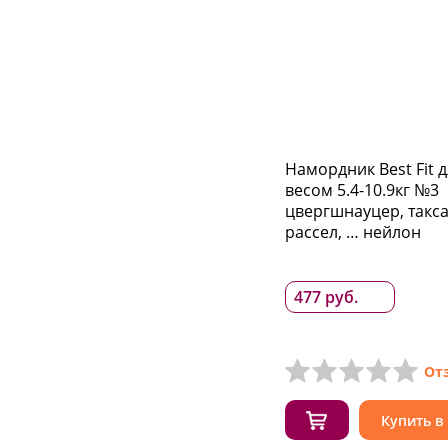
Намордник Best Fit 
весом 5.4-10.9кг №3
цвергшнауцер, такса
рассел, … нейлон
477 руб.
От
Купить в