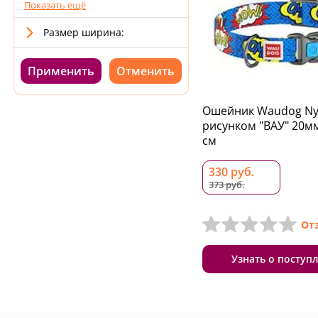
Показать ещё
Размер ширина:
Применить
Ошейник Waudog Ny
рисунком "ВАУ" 20мм
см
330 руб.
373 руб.
От
Узнать о поступ