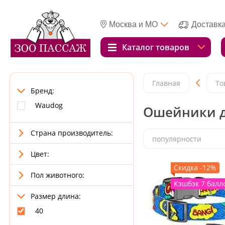
Москва и МО
Доставк
Каталог товаров
Главная
То
Бренд:
Waudog
Ошейники д
Страна производитель:
популярности
Цвет:
Скидка -12%
Пол животного:
Кэшбэк 7 балл
Размер длина:
40