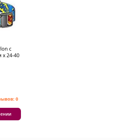
lon с
 x 24-40
зывов: 0
лении