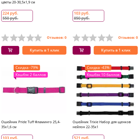
цветы 20-30,5х1,9 см
224 руб.
103 руб.
550 руб.
850 руб.
Отзывов: 0
Отзывов: 0
Купить в 1 клик
Купить в 1 клик
Скидка -79%
Скидка -43%
Кэшбэк 2 баллов
Кэшбэк 10 баллов
Ошейник Pride Tuff Фламинго 25,4-
Ошейник Trixie Набор для щенков
35х1,6 см
нейлон 22-35x1
103 руб.
521 руб.