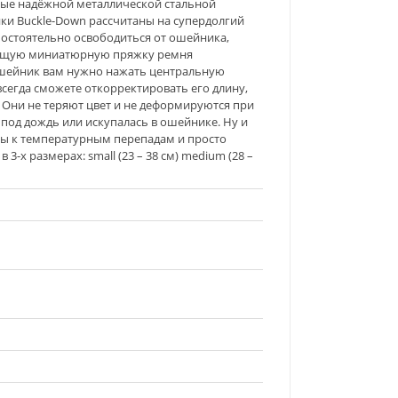
ные надёжной металлической стальной
ики Buckle-Down рассчитаны на супердолгий
амостоятельно освободиться от ошейника,
тоящую миниатюрную пряжку ремня
 ошейник вам нужно нажать центральную
 всегда сможете откорректировать его длину,
 Они не теряют цвет и не деформируются при
 под дождь или искупалась в ошейнике. Ну и
вы к температурным перепадам и просто
-х размерах: small (23 – 38 см) medium (28 –