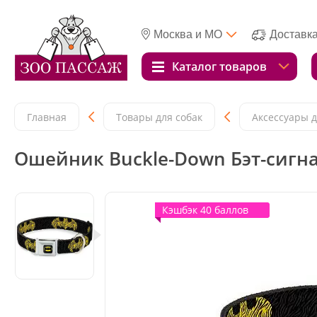
Москва и МО
Доставк
Каталог товаров
Главная
Товары для собак
Аксессуары д
Ошейник Buckle-Down Бэт-сигна
Кэшбэк 40 баллов
Кэшбэк 40 баллов