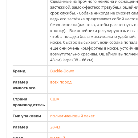
Сделанные из прочного нейлона и оснащён
застёжкой, замок-фастекс (трезубец), ошейн
срок службы. - Собака никогда не сможет с
ведь его застёжка предcтавляет собой нас
безопасности (для того, чтобы расстегнуть
кнопку). - Все ошейники регулируются, и вы
чтобы посадка была максимально удобной. -
носке, быстро высыхают, если собака попала
ещё они очень комфортны в носке, устойчи
возмутительно красивы. Ошейник выполнен в 3
43 см) large (38 – 66 см)
Бренд
Buckle-Down
Размер
всех пород
животного
Страна
США
производитель
Тип упаковки
полиэтиленовый пакет
Размер
28-43