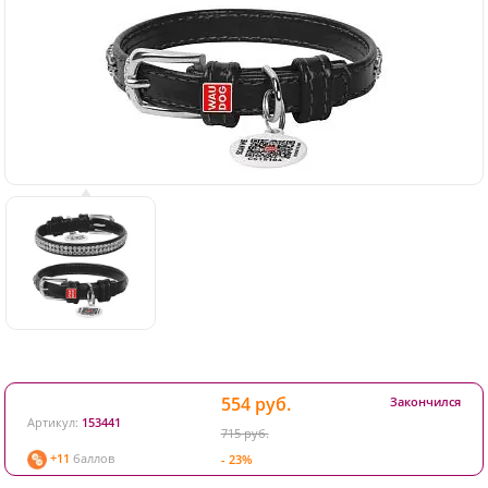
554 руб.
Закончился
Артикул:
153441
715 руб.
+11
баллов
- 23%