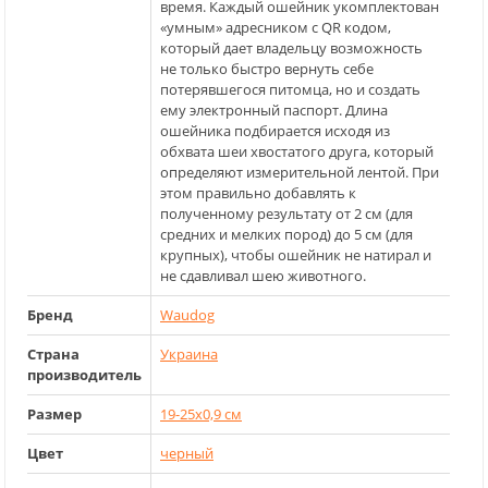
время. Каждый ошейник укомплектован
«умным» адресником с QR кодом,
который дает владельцу возможность
не только быстро вернуть себе
потерявшегося питомца, но и создать
ему электронный паспорт. Длина
ошейника подбирается исходя из
обхвата шеи хвостатого друга, который
определяют измерительной лентой. При
этом правильно добавлять к
полученному результату от 2 см (для
средних и мелких пород) до 5 см (для
крупных), чтобы ошейник не натирал и
не сдавливал шею животного.
Бренд
Waudog
Страна
Украина
производитель
Размер
19-25x0,9 см
Цвет
черный