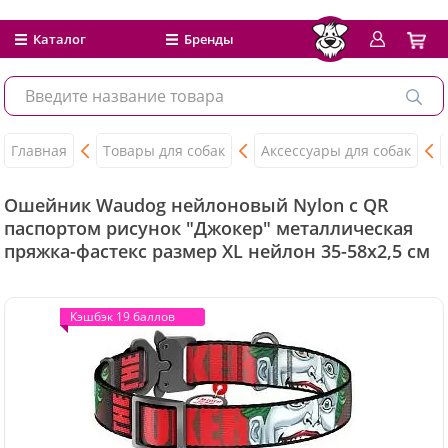
Каталог
Бренды
Главная
Товары для собак
Аксессуары для собак
Ошейник Waudog нейлоновый Nylon c QR
паспортом рисунок "Джокер" металлическая
пряжка-фастекс размер XL нейлон 35-58x2,5 см
Кэшбэк 19 баллов
Кэшбэк 19 баллов