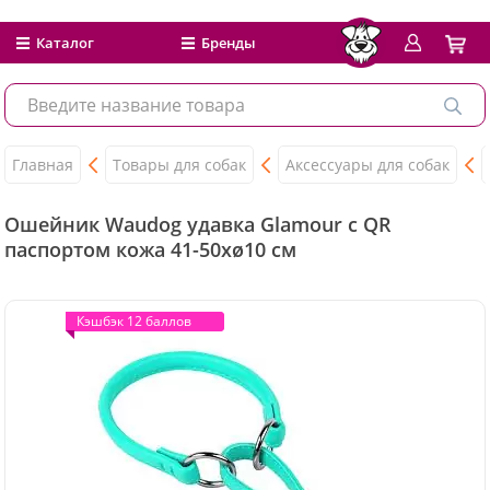
Каталог
Бренды
Главная
Товары для собак
Аксессуары для собак
Ошейник Waudog удавка Glamour с QR
паспортом кожа 41-50xø10 см
Кэшбэк 12 баллов
Кэшбэк 12 баллов