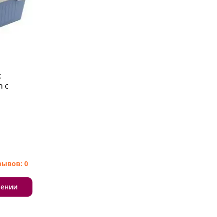
к
n с
зывов: 0
лении