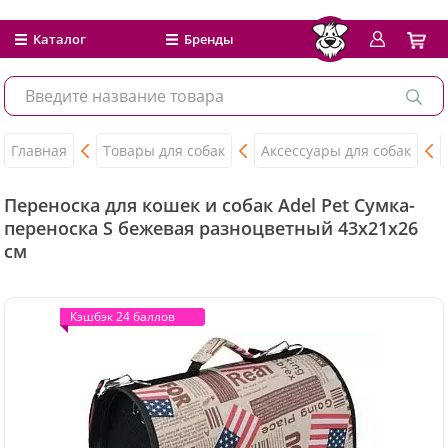
Каталог
Бренды
Главная
Товары для собак
Аксессуары для собак
Переноска для кошек и собак Adel Pet Сумка-
переноска S бежевая разноцветный 43x21x26
см
Кэшбэк 24 баллов
Кэшбэк 24 баллов