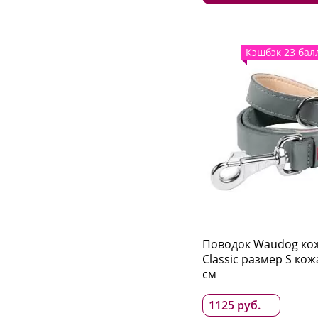
Кэшбэк 23 бал
Поводок Waudog ко
Classic размер S кож
см
1125 руб.