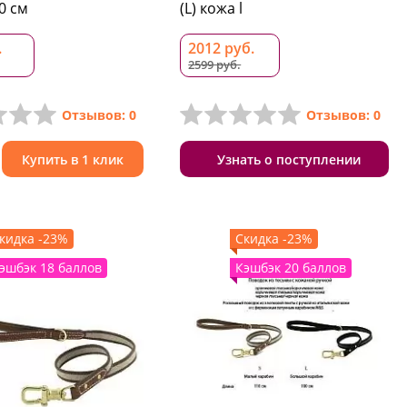
0 см
(L) кожа l
.
2012 руб.
2599 руб.
Отзывов: 0
Отзывов: 0
Купить в 1 клик
Узнать о поступлении
кидка -23%
Скидка -23%
эшбэк 18 баллов
Кэшбэк 20 баллов