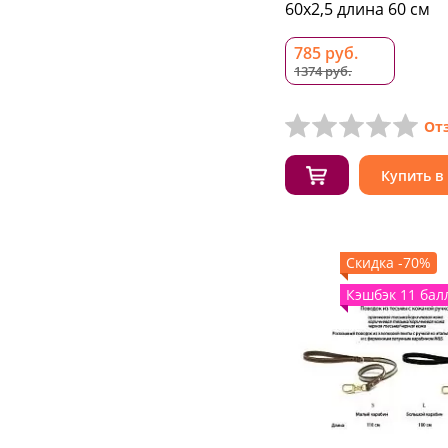
60x2,5 длина 60 см
785 руб.
1374 руб.
От
Купить в
Скидка -70%
Кэшбэк 11 бал