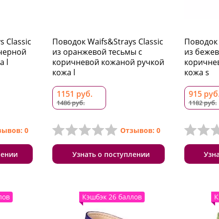
 Classic
Поводок Waifs&Strays Classic
Поводок 
 черной
из оранжевой тесьмы с
из бежев
 l
коричневой кожаной ручкой
коричне
кожа l
кожа s
1151 руб.
915 руб
1486 руб.
1182 руб.
зывов: 0
Отзывов: 0
лении
Узнать о поступлении
Узн
лов
Кэшбэк 26 баллов
К