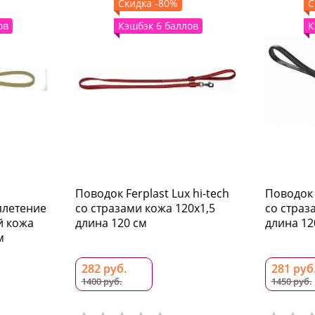
Скидка -80%
С
ов
Кэшбэк 6 баллов
К
Поводок Ferplast Lux hi-tech
Поводок F
плетение
со стразами кожа 120x1,5
со страз
й кожа
длина 120 см
длина 12
м
282 руб.
281 руб
1400 руб.
1450 руб.