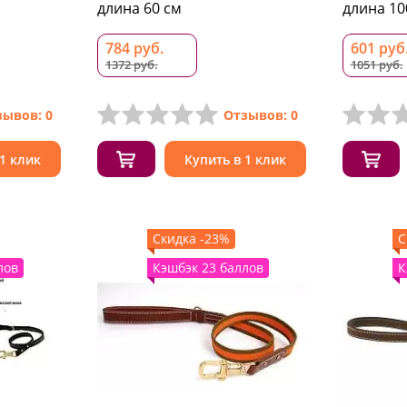
длина 60 см
длина 10
784 руб.
601 руб
1372 руб.
1051 руб.
зывов: 0
Отзывов: 0
 1 клик
Купить в 1 клик
Скидка -23%
С
лов
Кэшбэк 23 баллов
К