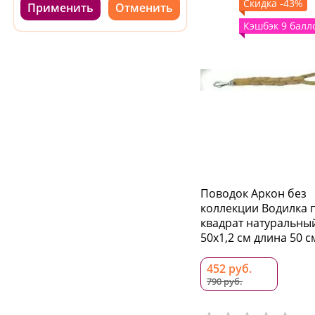
Скидка -43%
Применить
Кэшбэк 9 балл
Поводок Аркон без
коллекции Водилка 
квадрат натуральны
50x1,2 см длина 50 с
452 руб.
790 руб.