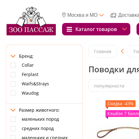
Москва и МО
Доставк
Каталог товаров
Главная
То
Бренд:
Collar
Поводки для
Ferplast
Waifs&Strays
популярности
Waudog
Скидка -43%
Размер животного:
Кэшбэк 7 балл
маленьких пород
средних пород
маленьких и средних