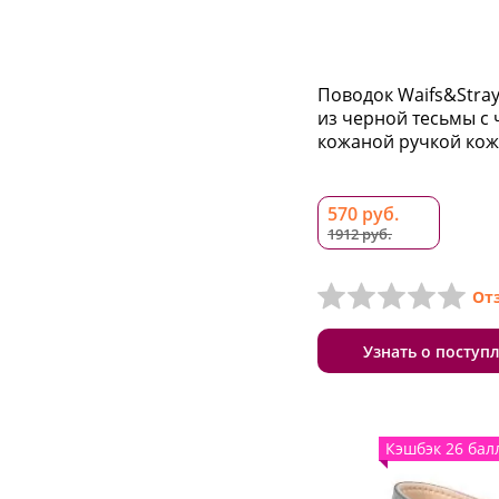
Поводок Waifs&Strays
из черной тесьмы с
кожаной ручкой кожа
570 руб.
1912 руб.
От
Узнать о поступ
Кэшбэк 26 бал