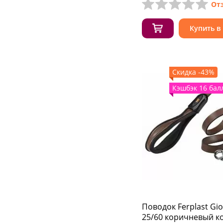
От
Купить в
Скидка -43%
Кэшбэк 16 бал
Поводок Ferplast Gi
25/60 коричневый к