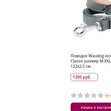
Поводок Waudog ко
Classic размер M-XX
122x2,5 см
1295 руб.
От
Узнать о поступ