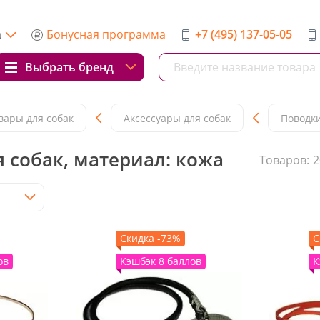
Бонусная программа
+7 (495) 137-05-05
а
Выбрать бренд
вары для собак
Аксессуары для собак
Поводки
 собак, материал: кожа
Товаров:
2
Скидка -73%
С
ов
Кэшбэк 8 баллов
К