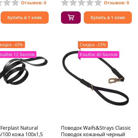
Отзывов: 0
Отзывов: 0
Купить в 1 клик
Купить в 1 клик
кидка -43%
Скидка -23%
эшбэк 12 баллов
Кэшбэк 40 баллов
Ferplast Natural
Поводок Waifs&Strays Classic
5/100 кожа 100x1,5
Поводок кожаный черный