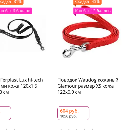
кидка -81%
Скидка -43%
эшбэк 6 баллов
Кэшбэк 12 баллов
erplast Lux hi-tech
Поводок Waudog кожаный
ами кожа 120x1,5
Glamour размер XS кожа
0 см
122x0,9 см
.
604 руб.
1056 руб.