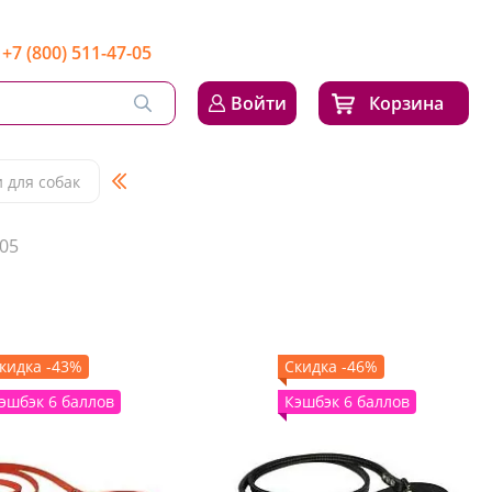
+7 (800) 511-47-05
Войти
Корзина
 для собак
05
кидка -43%
Скидка -46%
эшбэк 6 баллов
Кэшбэк 6 баллов