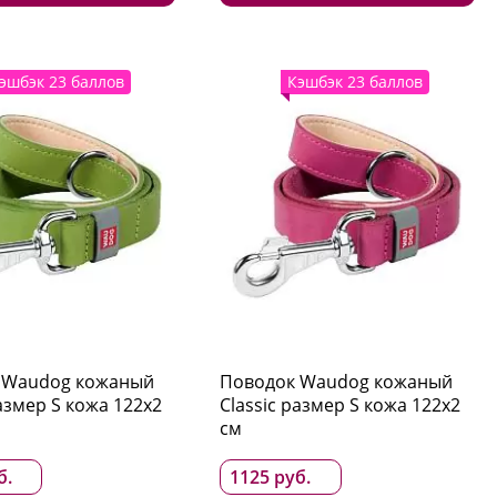
эшбэк 23 баллов
Кэшбэк 23 баллов
 Waudog кожаный
Поводок Waudog кожаный
размер S кожа 122x2
Classic размер S кожа 122x2
см
б.
1125 руб.