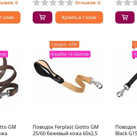
зывов: 0
Отзывов: 0
 1 клик
Купить в 1 клик
Скидка -43%
С
лов
Кэшбэк 16 баллов
К
otto GM
Поводок Ferplast Giotto GM
Поводок 
ожа
25/60 бежевый кожа 60x2,5
Black G1