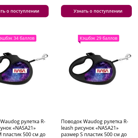
ать о поступлении
Узнать о поступлении
эшбэк 34 баллов
Кэшбэк 29 баллов
Waudog рулетка R-
Поводок Waudog рулетка R-
сунок «NASA21»
leash рисунок «NASA21»
 пластик 500 см до
размер S пластик 500 см до