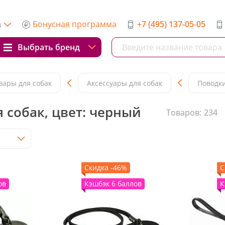
Бонусная программа
+7 (495) 137-05-05
а
Выбрать бренд
вары для собак
Аксессуары для собак
Поводки
 собак, цвет: черный
Товаров:
234
Скидка -46%
С
ов
Кэшбэк 6 баллов
К