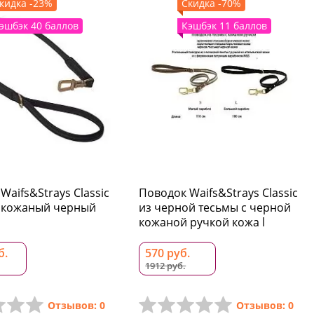
кидка -23%
Скидка -70%
эшбэк 40 баллов
Кэшбэк 11 баллов
Waifs&Strays Classic
Поводок Waifs&Strays Classic
 кожаный черный
из черной тесьмы с черной
кожаной ручкой кожа l
б.
570 руб.
1912 руб.
Отзывов: 0
Отзывов: 0