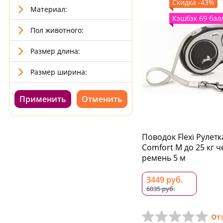
Скидка -43%
Материал:
Кэшбэк 69 бал
Пол животного:
Размер длина:
Размер ширина:
Применить
Поводок Flexi Рулет
Comfort M до 25 кг 
ремень 5 м
3449 руб.
6035 руб.
От