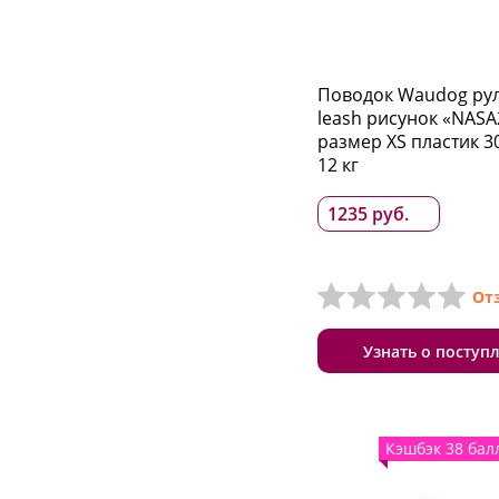
Поводок Waudog рул
leash рисунок «NASA
размер XS пластик 3
12 кг
1235 руб.
От
Узнать о поступ
Кэшбэк 38 бал