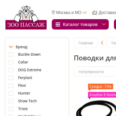
Москва и МО
Доставк
Каталог товаров
Главная
То
Бренд:
Buckle-Down
Поводки для
Collar
DOG Extreme
популярности
Ferplast
Flexi
Скидка -73%
Hunter
Кэшбэк 8 балл
Show Tech
Trixie