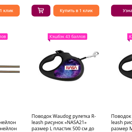
 1 клик
Купить в 1 клик
Узн
лов
Кэшбэк 43 баллов
К
Поводок Waudog рулетка R-
Поводок 
нейлон
leash рисунок «NASA21»
leash ри
нейлон
размер L пластик 500 см до
размер M