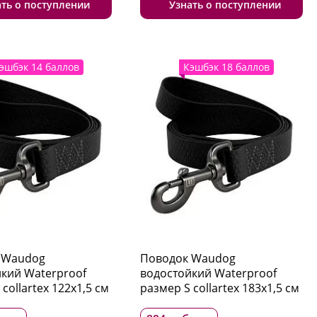
ать о поступлении
Узнать о поступлении
эшбэк 14 баллов
Кэшбэк 18 баллов
 Waudog
Поводок Waudog
кий Waterproof
водостойкий Waterproof
collartex 122x1,5 см
размер S collartex 183x1,5 см