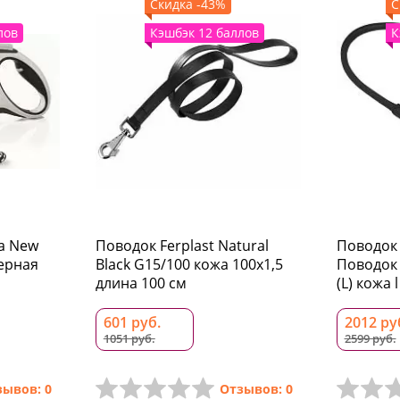
Скидка -43%
С
лов
Кэшбэк 12 баллов
К
ка New
Поводок Ferplast Natural
Поводок 
черная
Black G15/100 кожа 100x1,5
Поводок
длина 100 см
(L) кожа l
601 руб.
2012 ру
1051 руб.
2599 руб.
зывов: 0
Отзывов: 0