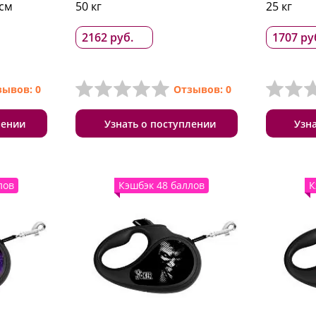
 см
50 кг
25 кг
2162 руб.
1707 ру
зывов: 0
Отзывов: 0
лении
Узнать о поступлении
Узн
лов
Кэшбэк 48 баллов
К