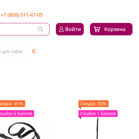
+7 (800) 511-47-05
Войти
Корзина
 для собак
кидка -81%
Скидка -83%
эшбэк 6 баллов
Кэшбэк 1 баллов