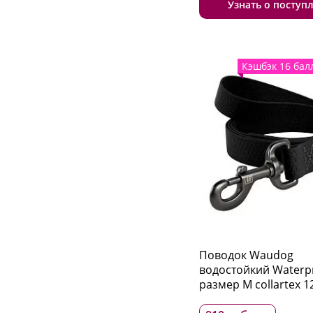
Узнать о поступ
Кэшбэк 16 бал
Поводок Waudog
водостойкий Waterp
размер M collartex 1