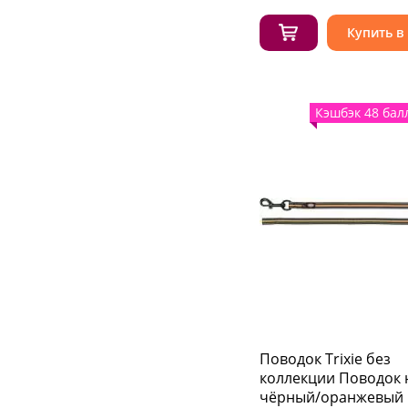
Купить в
Кэшбэк 48 бал
Поводок Trixie без
коллекции Поводок 
чёрный/оранжевый 