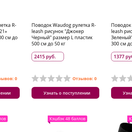
етка R-
Поводок Waudog рулетка R-
Поводок 
21»
leash рисунок "Джокер
leash ри
00 см до
Черный" размер L пластик
Зеленый"
500 см до 50 кг
300 см до
2415 руб.
1377 ру
зывов: 0
Отзывов: 0
лении
Узнать о поступлении
Узн
лов
Кэшбэк 48 баллов
К