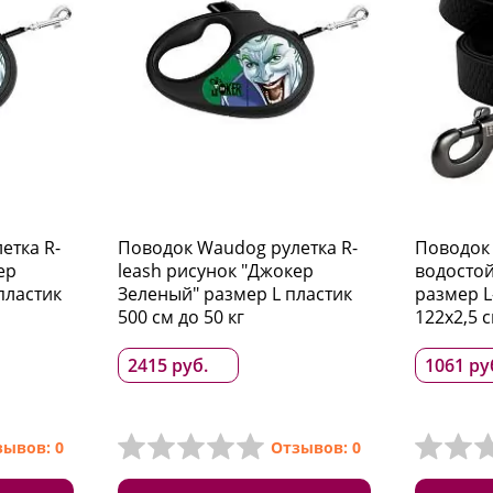
етка R-
Поводок Waudog рулетка R-
Поводок
ер
leash рисунок "Джокер
водостой
пластик
Зеленый" размер L пластик
размер L-
500 см до 50 кг
122x2,5 
2415 руб.
1061 ру
зывов: 0
Отзывов: 0