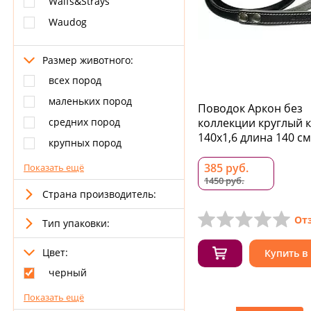
Waifs&Strays
Waudog
Размер животного:
всех пород
маленьких пород
Поводок Аркон без
средних пород
коллекции круглый 
140x1,6 длина 140 см
крупных пород
385 руб.
Показать ещё
1450 руб.
Страна производитель:
От
Тип упаковки:
Цвет:
Купить в
черный
Показать ещё