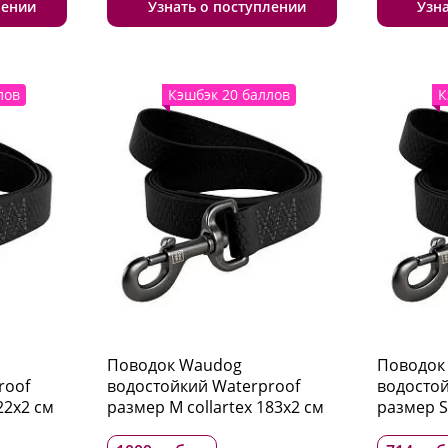
лении
Узнать о поступлении
Узн
лов
Кэшбэк 20 баллов
К
Поводок Waudog
Поводок
roof
водостойкий Waterproof
водостой
22x2 см
размер M collartex 183x2 см
размер S 