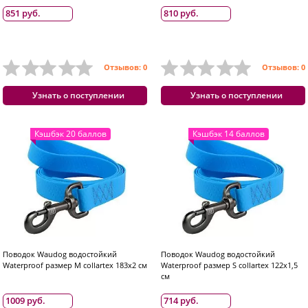
851 руб.
810 руб.
Отзывов: 0
Отзывов: 0
Узнать о поступлении
Узнать о поступлении
Кэшбэк 20 баллов
Кэшбэк 14 баллов
Поводок Waudog водостойкий
Поводок Waudog водостойкий
Waterproof размер M collartex 183x2 см
Waterproof размер S collartex 122x1,5
см
1009 руб.
714 руб.