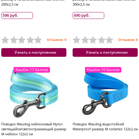
200x2,5 см
300x2,5 см
596 руб.
690 руб.
Отзывов: 0
Отзывов: 0
Узнать о поступлении
Узнать о поступлении
Кэшбэк 17 баллов
Кэшбэк 16 баллов
Поводок Waudog нейлоновый Nylon
Поводок Waudog водостойкий
светящийся/светоотражающий размер
Waterproof размер M collartex 122x2 см
M нейлон 122x2 см