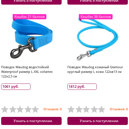
Узнать о поступлении
Узнать о поступлении
Кэшбэк 21 баллов
Кэшбэк 36 баллов
Поводок Waudog водостойкий
Поводок Waudog кожаный Glamour
Waterproof размер L-XXL collartex
круглый размер L кожа 122хø13 см
122x2,5 см
1061 руб.
1812 руб.
Отзывов: 0
Отзывов: 0
Узнать о поступлении
Узнать о поступлении