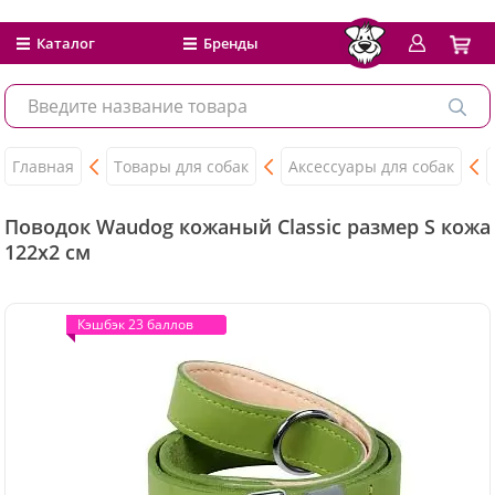
Каталог
Бренды
Главная
Товары для собак
Аксессуары для собак
Поводок Waudog кожаный Classic размер S кожа
122x2 см
Кэшбэк 23 баллов
Кэшбэк 23 баллов