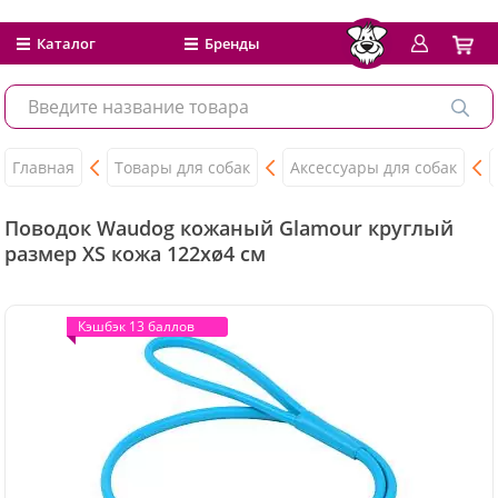
Каталог
Бренды
Главная
Товары для собак
Аксессуары для собак
Поводок Waudog кожаный Glamour круглый
размер XS кожа 122хø4 см
Кэшбэк 13 баллов
Кэшбэк 13 баллов