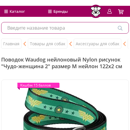
Каталог
Бренды
Главная
Товары для собак
Аксессуары для собак
Поводок Waudog нейлоновый Nylon рисунок
"Чудо-женщина 2" размер M нейлон 122x2 см
Кэшбэк 15 баллов
Кэшбэк 15 баллов