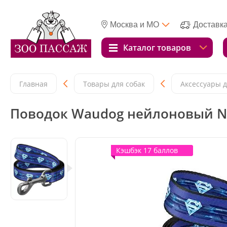
Москва и МО
Доставк
Каталог товаров
Главная
Товары для собак
Аксессуары д
Поводок Waudog нейлоновый Nyl
Кэшбэк 17 баллов
Кэшбэк 17 баллов