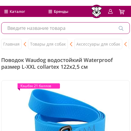
Каталог
Бренды
Главная
Товары для собак
Аксессуары для собак
Поводок Waudog водостойкий Waterproof
размер L-XXL collartex 122x2,5 см
Кэшбэк 21 баллов
Кэшбэк 21 баллов