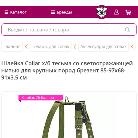
Каталог
Бренды
Главная
Товары для собак
Аксессуары для собак
Шлейка Collar х/б тесьма со светоотражающей
нитью для крупных пород брезент 85-97x68-
91x3,5 см
Кэшбэк 26 баллов
Кэшбэк 26 баллов