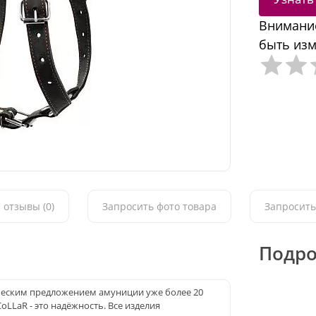
Внимание
быть изм
 отзывы (0)
Запросить фото товара
Запросить
Подро
ческим предложением амуниции уже более 20
oLLaR - это надёжность. Все изделия