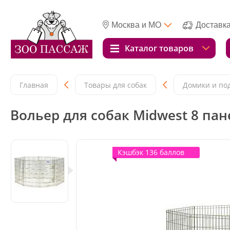
Москва и МО
Доставк
Каталог товаров
Главная
Товары для собак
Домики и под
Вольер для собак Midwest 8 па
Кэшбэк 136 баллов
Кэшбэк 136 баллов