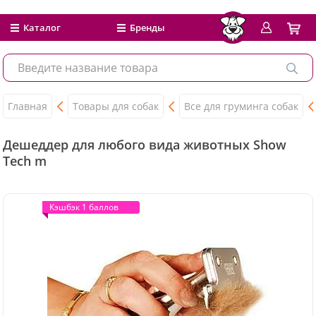
Каталог
Бренды
Главная
Товары для собак
Все для груминга собак
Дешеддер для любого вида животных Show
Tech m
Кэшбэк 1 баллов
Кэшбэк 1 баллов