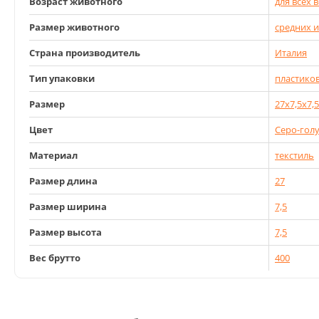
Возраст животного
для всех 
Размер животного
средних 
Страна производитель
Италия
Тип упаковки
пластико
Размер
27x7,5x7,5
Цвет
Серо-гол
Материал
текстиль
Размер длина
27
Размер ширина
7,5
Размер высота
7,5
Вес брутто
400