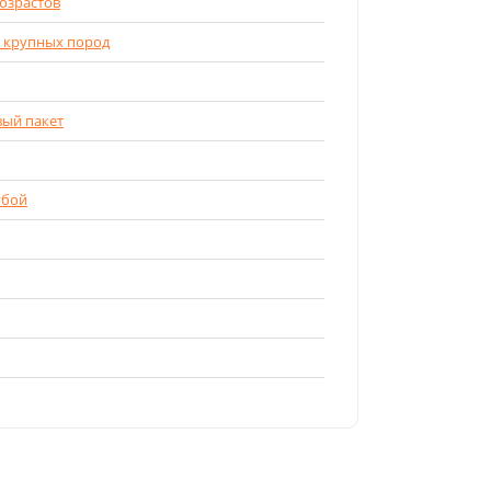
возрастов
и крупных пород
вый пакет
убой