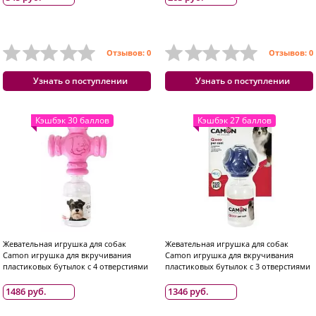
Отзывов: 0
Отзывов: 0
Узнать о поступлении
Узнать о поступлении
Кэшбэк 30 баллов
Кэшбэк 27 баллов
Жевательная игрушка для собак
Жевательная игрушка для собак
Camon игрушка для вкручивания
Camon игрушка для вкручивания
пластиковых бутылок с 4 отверстиями
пластиковых бутылок с 3 отверстиями
1486 руб.
1346 руб.