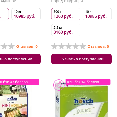
овядиной
пород с курицей
10 кг
800 г
10 кг
.
10985 руб.
1260 руб.
10986 руб.
2.5 кг
3160 руб.
Отзывов: 0
Отзывов: 0
ть о поступлении
Узнать о поступлении
шбэк 43 баллов
Кэшбэк 14 баллов