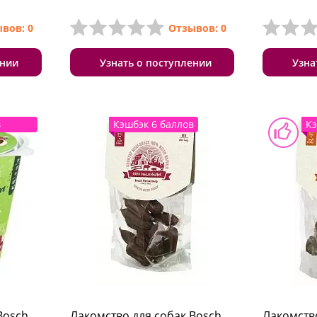
вов: 0
Отзывов: 0
ении
Узнать о поступлении
Узна
в
Кэшбэк 6 баллов
Кэ
Bosch
Лакомство для собак Bosch
Лакомств