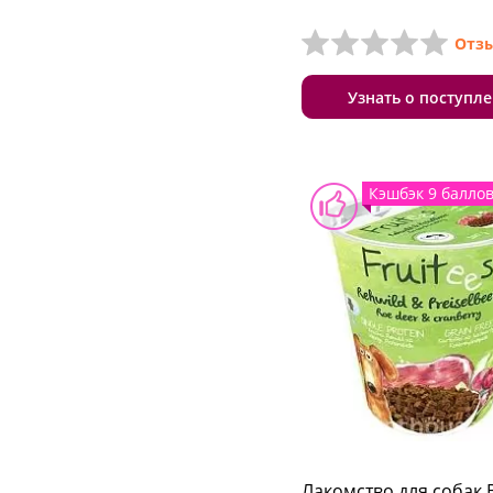
Отзы
Узнать о поступл
Кэшбэк 9 балло
Лакомство для собак 