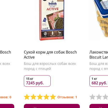
 Bosch
Сухой корм для собак Bosch
Лакомств
Active
Biscuit L
к всех
Бош для взрослых собак всех
Бош для в
пород с птицей
пород с я
15 кг
1 кг
7245 руб.
682 руб.
вов: 0
Отзывов: 1