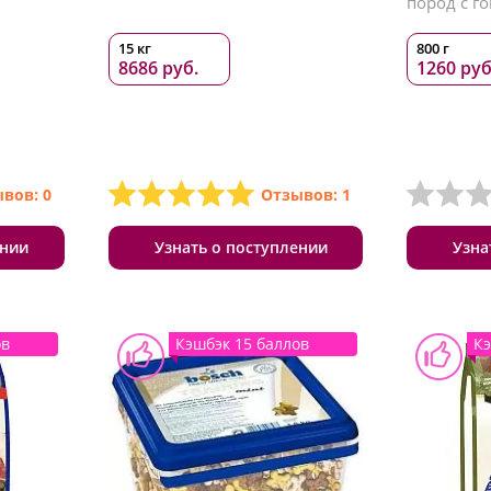
пород с г
15 кг
800 г
8686 руб.
1260 руб
вов: 0
Отзывов: 1
ении
Узнать о поступлении
Узна
ов
Кэшбэк 15 баллов
Кэ