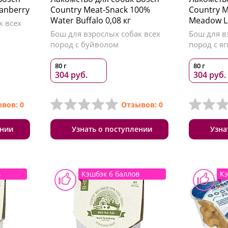
ranberry
Country Meat-Snack 100%
Country M
Water Buffalo 0,08 кг
Meadow 
к всех
Бош для взрослых собак всех
Бош для в
пород с буйволом
пород с я
80 г
80 г
304 руб.
304 руб.
вов: 0
Отзывов: 0
ении
Узнать о поступлении
Узна
в
Кэшбэк 6 баллов
Кэ