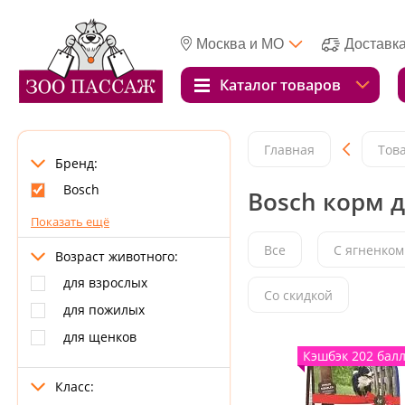
Москва и МО
Доставк
Каталог товаров
Главная
Тов
Бренд:
Bosch
Bosch корм д
Показать ещё
Все
С ягненком
Возраст животного:
для взрослых
Со скидкой
для пожилых
для щенков
Кэшбэк 202 бал
Класс: