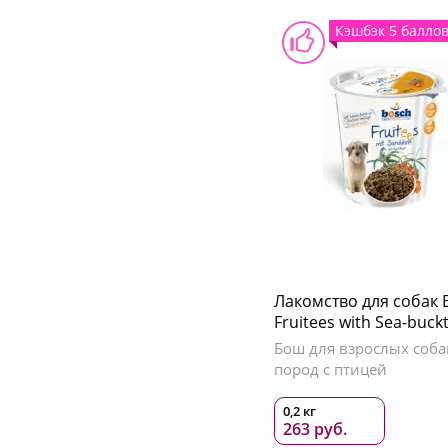
Кэшбэк 5 балло
Лакомство для собак 
Fruitees with Sea-buck
Бош для взрослых соба
пород с птицей
0,2 кг
263 руб.