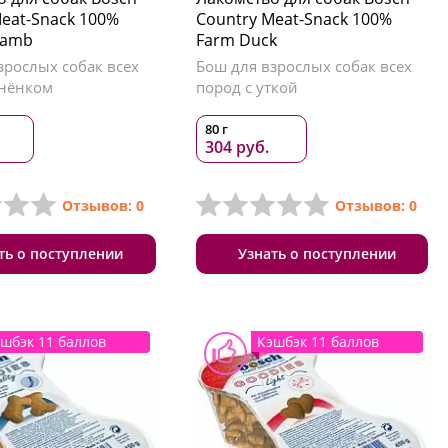
eat-Snack 100%
Country Meat-Snack 100%
Lamb
Farm Duck
зрослых собак всех
Бош для взрослых собак всех
гнёнком
пород с уткой
80 г
304 руб.
Отзывов: 0
Отзывов: 0
ть о поступлении
Узнать о поступлении
шбэк 11 баллов
Кэшбэк 11 баллов