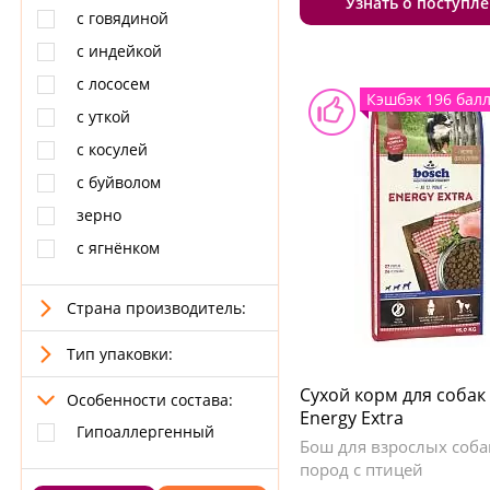
Узнать о поступл
с говядиной
с индейкой
с лососем
Кэшбэк 196 бал
с уткой
с косулей
с буйволом
зерно
с ягнёнком
Страна производитель:
Тип упаковки:
Сухой корм для собак
Особенности состава:
Energy Extra
Гипоаллергенный
Бош для взрослых соба
пород с птицей