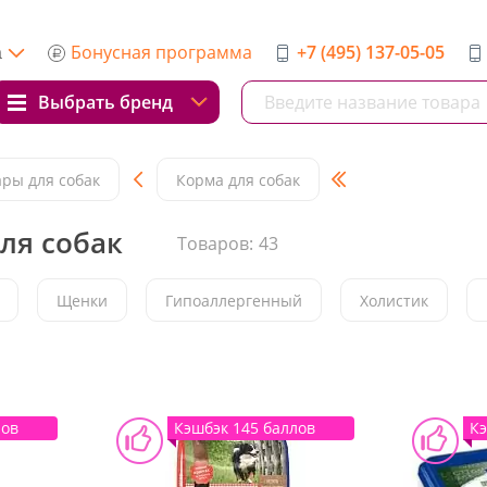
Бонусная программа
+7 (495) 137-05-05
а
Выбрать бренд
ары для собак
Корма для собак
ля собак
Товаров:
43
Щенки
Гипоаллергенный
Холистик
лов
Кэшбэк 145 баллов
Кэ