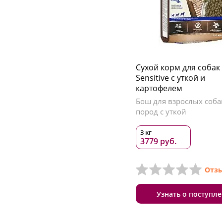
Сухой корм для собак
Sensitive с уткой и
картофелем
Бош для взрослых соба
пород с уткой
3 кг
3779 руб.
Отзы
Узнать о поступл