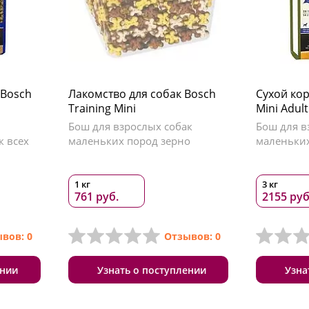
 Bosch
Лакомство для собак Bosch
Сухой кор
Training Mini
Mini Adul
Бош для взрослых собак
Бош для в
к всех
маленьких пород зерно
маленьких
1 кг
3 кг
761 руб.
2155 руб
вов: 0
Отзывов: 0
ении
Узнать о поступлении
Узна