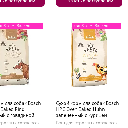
ть о поступлении
Узнать о поступлении
шбэк 25 баллов
Кэшбэк 25 баллов
м для собак Bosch
Сухой корм для собак Bosch
 Baked Rind
HPC Oven Baked Huhn
ый с говядиной
запеченный с курицей
зрослых собак всех
Бош для взрослых собак всех