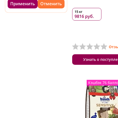
Применить
15 кг
9816 руб.
Отзы
Узнать о поступл
Кэшбэк 76 балл