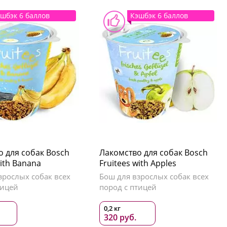
шбэк 6 баллов
Кэшбэк 6 баллов
о для собак Bosch
Лакомство для собак Bosch
with Banana
Fruitees with Apples
зрослых собак всех
Бош для взрослых собак всех
тицей
пород с птицей
0,2 кг
320 руб.