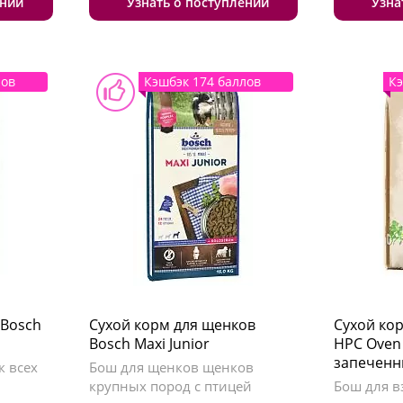
ении
Узнать о поступлении
Узна
лов
Кэшбэк 174 баллов
Кэ
 Bosch
Сухой корм для щенков
Сухой кор
Bosch Maxi Junior
HPC Oven
запеченн
к всех
Бош для щенков щенков
крупных пород с птицей
Бош для в