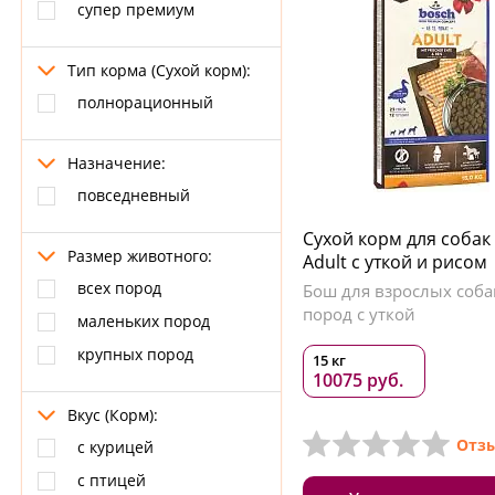
cупер премиум
Тип корма (Сухой корм):
полнорационный
Назначение:
повседневный
Сухой корм для собак
Размер животного:
Adult с уткой и рисом
всех пород
Бош для взрослых соба
пород с уткой
маленьких пород
крупных пород
15 кг
10075 руб.
Вкус (Корм):
Отзы
с курицей
с птицей