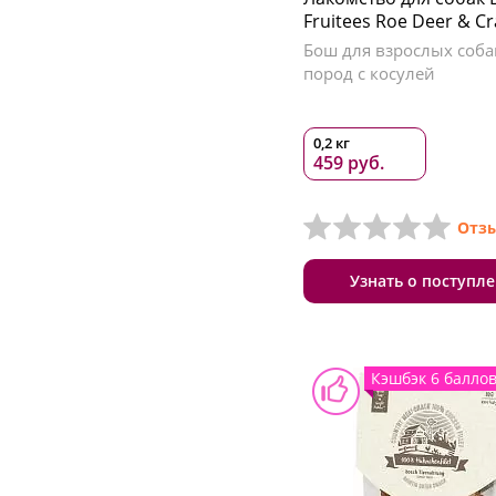
Fruitees Roe Deer & C
Бош для взрослых соба
пород с косулей
0,2 кг
459 руб.
Отзы
Узнать о поступл
Кэшбэк 6 балло