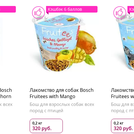
в
Кэшбэк 6 баллов
Кэ
Bosch
Лакомство для собак Bosch
Лакомств
thorn
Fruitees with Mango
Fruitees 
к всех
Бош для взрослых собак всех
Бош для в
пород с птицей
пород с п
0,2 кг
0,2 кг
320 руб.
320 руб.