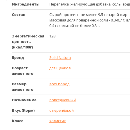
Ингредиенты
Перепелка, желирующая добавка, соль, вода
Состав
Сырой протеин - не менее 9,5 г; сырой жир - н
массовая доля поваренной соли - 0,3-0,7 г; 
0,4 г; кальций не более 0,3 г.
Энергетическая
128
ценность
(ккал/100г)
Бренд
Solid Natura
Возраст
для щенков
животного
Размер
всех пород
животного
Назначение
повседневный
Вкус (Корм)
с перепёлкой
Класс
холистик