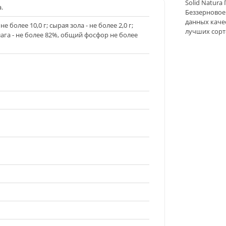
Solid Natura
.
Беззерновое
данных качес
е более 10,0 г; сырая зола - не более 2,0 г;
лучших сорт
влага - не более 82%, общий фосфор не более