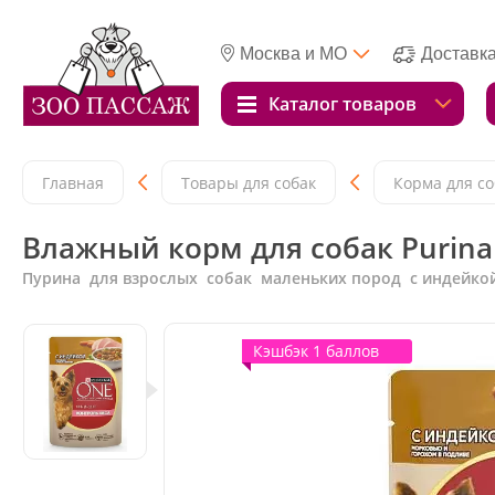
Москва и МО
Доставк
Каталог товаров
Главная
Товары для собак
Корма для со
Влажный корм для собак Purina
Пурина для взрослых собак маленьких пород с индейко
Кэшбэк 1 баллов
Кэшбэк 1 баллов