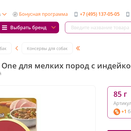
Бонусная программа
+7 (495) 137-05-05
а
Выбрать бренд
бак
Консервы для собак
 One для мелких пород с индейко
й
85 г
Артикул
+1
б